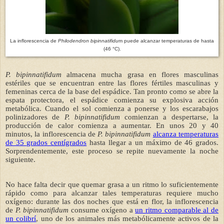
La inflorescencia de
Philodendron bipinnatifidu
m puede alcanzar temperaturas de hasta
(46 °C).
P. bipinnatifidum
almacena
mucha grasa en flores masculinas
estériles que se encuentran entre las flores fértiles masculinas y
femeninas cerca de la base del espádice. Tan pronto como se abre la
espata protectora, el espádice comienza su explosiva acción
metabólica. Cuando el sol comienza a ponerse y los escarabajos
polinizadores de
P. bipinnatifidum
comienzan a despertarse, la
producción de calor comienza a aumentar. En unos 20 y 40
minutos, la inflorescencia de
P. bipinnatifidum
alcanza temperaturas
de 35 grados centígrados
hasta llegar a un máximo de 46 grados.
Sorprendentemente, este proceso se repite nuevamente la noche
siguiente.
No hace falta decir que quemar grasa a un ritmo lo suficientemente
rápido como para alcanzar tales temperaturas requiere mucho
oxígeno: durante las dos noches que está en flor, la inflorescencia
de
P. bipinnatifidum
consume oxígeno a
un ritmo comparable al de
un colibrí
, uno de los animales más metabólicamente activos de la