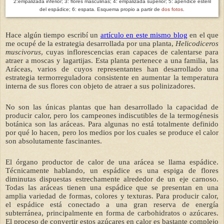
2:empalizada inferior; 3: flores masculinas; 4: empalizada superior; 5: apéndice estéril
del espádice; 6: espata. Esquema propio a partir de
dos fotos
.
Hace algún tiempo escribí un
artículo en este mismo blog
en el que
me ocupé de la estrategia desarrollada por una planta,
Helicodiceros
muscivorus
, cuyas inflorescencias eran capaces de calentarse para
atraer a moscas y lagartijas. Esta planta pertenece a una familia, las
Aráceas, varios de cuyos representantes han desarrollado una
estrategia termorreguladora consistente en aumentar la temperatura
interna de sus flores con objeto de atraer a sus polinizadores.
No son las únicas plantas que han desarrollado la capacidad de
producir calor, pero los campeones indiscutibles de la termogénesis
botánica son las aráceas. Para algunas no está totalmente definido
por qué lo hacen, pero los medios por los cuales se produce el calor
son absolutamente fascinantes.
El órgano productor de calor de una arácea se llama espádice.
Técnicamente hablando, un espádice es una espiga de flores
diminutas dispuestas estrechamente alrededor de un eje carnoso.
Todas las aráceas tienen una espádice que se presentan en una
amplia variedad de formas, colores y texturas. Para producir calor,
el espádice está conectado a una gran reserva de energía
subterránea, principalmente en forma de carbohidratos o azúcares.
El proceso de convertir es
tos azúcares en calor es bastante complejo