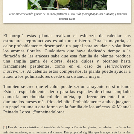
La inflorescencia más grande del mundo pertenece al aro titán (
Amorphophallus titanum
) y también
produce calor.
El porqué estas plantas realizan el esfuerzo de calentar sus
estructuras reproductivas es aún un misterio. Para la mayoría, el
calor probablemente desempeña un papel para ayudar a volatilizar
los aromas florales. Cualquiera que haya dedicado tiempo a la
floración de las aráceas sabe que esta familia de plantas produce
una amplia gama de olores, desde dulces y picantes hasta
francamente pestilentes, como en el caso de
Helicodiceros
muscivorus
. Al calentar estos compuestos, la planta puede ayudar a
atraer a los polinizadores desde una distancia mayor.
También se cree que el calor puede ser un atrayente en sí mismo.
Esto es especialmente cierto para las especies de clima templado
como la mencionada col de mofeta, que frecuentemente florece
durante los meses más fríos del año. Probablemente ambos jueguen
un papel en una u otra forma en la familia de los aráceas.
©
Manuel
Peinado Lorca. @mpeinadolorca.
[
1
] Una de las características diferenciales de la respiración de las plantas, en relación con la de los
animales superiores, es su resistencia al cianuro. Esta propiedad significa que la mayoría de los tejidos