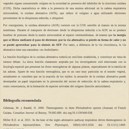
vegetales siguen consumiendo oxígeno en la oscuridad en presencia del inhibidor de la citocromo oxidasa
(COX). Dicha característica se debe a la presencia de una enzima adicional en la cadena respiratoria
mitocondrial, la oxidasa alternativa (AOX), que reduce el oxígeno a agua utilizando electrones
provenientes de la ubiquinona reducida, o ubiquinol.
Por consiguiente, la oxidasa alternativa (AOX) coexiste con la COX sensible al cianuro en la misma
membrana. Durante el transporte de electrones desde la ubiquinona reducida a la AOX no se produce
bombeo de protones desde la matriz mitocondrial al espacio intermembranas, de manera que
la energía
que se libera mediante el paso de electrones por la vía alternativa se pierde en forma de calor y no
se puede aprovechar para la síntesis de ATP
. Por tanto, a diferencia de la vía citocrómica, la vía
alternativa tiene una naturaleza «no fosforilante».
La función fisiológica de la oxidasa alternativa todavía no está bien establecida, y constituye un tema de
intenso debate. La única función claramente aceptada por los investigadores está relacionada con la
fisiología especial que presentan las flores termogénicas de algunas plantas, especialmente de la familia de
las aráceas. Aparte de esta función termogénica, que es un caso muy particular en el mundo vegetal,
actualmente se considera que en la mayoría de los tejidos la actuación de la oxidasa alternativa puede
desempeñar un papel importante en la prevención del exceso de reducción de la cadena respiratoria y,
como consecuencia, de la formación de especies activadas del oxígeno (función antioxidante).
Bibliografía recomendada
Gibernau, M. y Barabé, D. 2000. Thermogenesis in three
Philodendron
species (Araceae) of French
Guiana.
Canadian Journal of Botany
, 78:685-689. doi.org/10.1139/b00-038.
Miller R.E. et al. 2011. In the heat of the night--alternative pathway respiration drives thermogenesis in
Philodendron bipinnatifidum
.
New Phytologist
, 189(4):1013-1026. doi: 10.1111/j.1469-