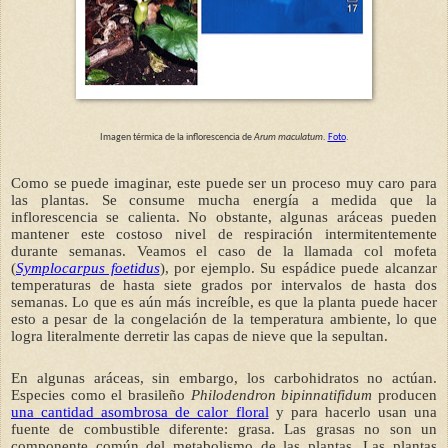
Imagen térmica de la inflorescencia de
Arum maculatum
.
Foto
.
Como se puede imaginar, este puede ser un proceso muy caro para
las plantas. Se consume mucha energía a medida que la
inflorescencia se calienta. No obstante, algunas aráceas pueden
mantener este costoso nivel de respiración intermitentemente
durante semanas. Veamos el caso de la llamada col mofeta
(
Symplocarpus foetidus
), por ejemplo. Su espádice puede alcanzar
temperaturas de hasta siete grados por intervalos de hasta dos
semanas. Lo que es aún más increíble, es que la planta puede hacer
esto a pesar de la congelación de la temperatura ambiente, lo que
logra literalmente derretir las capas de nieve que la sepultan.
En algunas aráceas, sin embargo, los carbohidratos no actúan.
Especies como el brasileño
Philodendron bipinnatifidum
producen
una cantidad asombrosa de calor floral
y para hacerlo usan una
fuente de combustible diferente: grasa. Las grasas no son un
componente común del metabolismo de las plantas. Las plantas