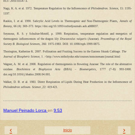
8137.2010.03547.x.
Nagy, K. A. et al. 1972. Temperature Regulation by the Inflorescence of
Philodendron
.
Science
, 15: 1195-
1197.
Raskin, I. et al. 1990. Salicylic Acid Levels in Thermogenic and Non-Thermogenic Plants,
Annals of
Botany
, 66 (4): 369–373. https://doi.org/10.1093/oxfordjournals.aob.a088037.
Seymour, R. S. y Schultze-Motelf, p. 1999. Respiration, temperature regulation and energetics of
thermogenic inflorescences of the dragon lily
Dracunculus vulgaris
(Araceae).
Proceedings of the Royal
Society B. Biological Sciences
, 266: 1975-1983. DOI: 10.1098/rspb.1999.0875.
Thorington, Katherine K. 2007. Pollination and Fruiting Success in the Eastern Skunk Cabbage.
The
Journal of Biospheric Science
, 1 .<http://www.mtholyoke.edu/courses/mmcmenam/journal.html
Wagner, A. M. et al. 2008. Regulation of thermogenesis in flowering Araceae: The role of the alternative
oxidase.
Biochimica et Biophysica Acta
(BBA) –
Bioenergetics,
1777 (7–8): 993-1000.
doi.org/10.1016/j.bbabio.2008.04.001.
Walker, D. B. et al. 1983. Direct Respiration of Lipids During Heat Production in the Inflorescence of
Philodendron selloum
.
Science
,22: 419-421.
Manuel Peinado Lorca
en
9:53
‹
›
Inicio