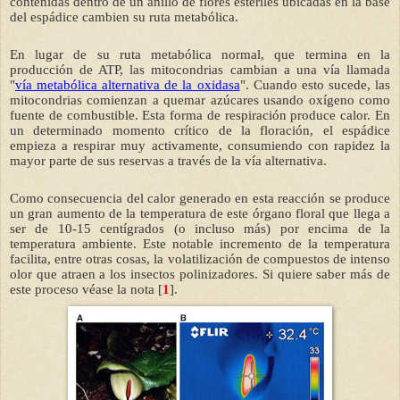
contenidas dentro de un anillo de flores estériles ubicadas en la base
del espádice cambien su ruta metabólica.
En lugar de su ruta metabólica normal, que termina en la
producción de ATP, las mitocondrias cambian a una vía llamada
"
vía metabólica alternativa de la oxidasa
". Cuando esto sucede, las
mitocondrias comienzan a quemar azúcares usando oxígeno como
fuente de combustible. Esta forma de respiración produce calor. En
un determinado momento crítico de la floración, el espádice
empieza a respirar muy activamente, consumiendo con rapidez la
mayor parte de sus reservas a través de la vía alternativa.
Como consecuencia del calor generado en esta reacción se produce
un gran aumento de la temperatura de este órgano floral que llega a
ser de 10-15 centígrados (o incluso más) por encima de la
temperatura ambiente. Este notable incremento de la temperatura
facilita, entre otras cosas, la volatilización de compuestos de intenso
olor que atraen a los insectos polinizadores. Si quiere saber más de
este proceso véase la nota [
1
].