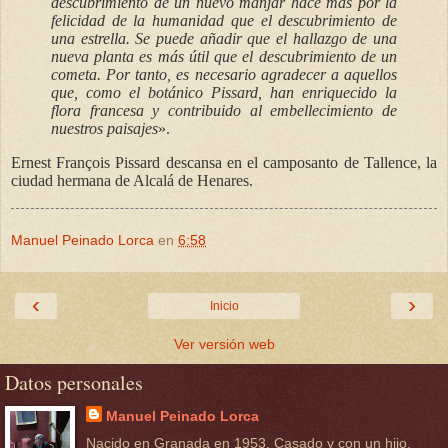
descubrimiento de un nuevo manjar hace más por la
felicidad de la humanidad que el descubrimiento de
una estrella. Se puede añadir que el hallazgo de una
nueva planta es más útil que el descubrimiento de un
cometa. Por tanto, es necesario agradecer a aquellos
que, como el botánico Pissard, han enriquecido la
flora francesa y contribuido al embellecimiento de
nuestros paisajes
»
.
Ernest François Pissard descansa en el camposanto de Tallence, la
ciudad hermana de Alcalá de Henares.
Manuel Peinado Lorca
en
6:58
‹
›
Inicio
Ver versión web
Datos personales
Manuel Peinado Lorca
Nacido en Granada en 1953. Casado y con un hijo.