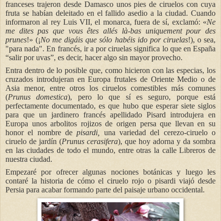
franceses trajeron desde Damasco unos pies de ciruelos con cuya
fruta se habían deleitado en el fallido asedio a la ciudad. Cuando
informaron al rey Luis VII, el monarca, fuera de sí, exclamó: «
Ne
me dites pas que vous êtes allés là-bas uniquement pour des
prunes
!» (¡
No me digáis que sólo habéis ido por ciruelas
!), o sea,
"para nada". En francés, ir a por ciruelas significa lo que en España
“salir por uvas”, es decir, hacer algo sin mayor provecho.
Entra dentro de lo posible que, como hicieron con las especias, los
cruzados introdujeran en Europa frutales de Oriente Medio o de
Asia menor, entre otros los ciruelos comestibles más comunes
(
Prunus domestica
), pero lo que sí es seguro, porque está
perfectamente documentado, es que hubo que esperar siete siglos
para que un jardinero francés apellidado Pisard introdujera en
Europa unos arbolitos rojizos de origen persa que llevan en su
honor el nombre de
pisardi,
una variedad del cerezo-ciruelo o
ciruelo de jardín (
Prunus cerasifera
), que hoy adorna y da sombra
en las ciudades de todo el mundo, entre otras la calle Libreros de
nuestra ciudad.
Empezaré por ofrecer algunas nociones botánicas y luego les
contaré la historia de cómo el ciruelo rojo o pisardi viajó desde
Persia para acabar formando parte del paisaje urbano occidental.