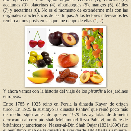
aceitunas (3), platerinas (4), albaricoques (5), mangos (6), dátiles
(7) y nectarinas (8). No es el momento de extenderme más con las
originales características de las drupas. A los lectores interesados les
remito a unos posts en las que me ocupé de ellas (
1
,
2
).
Y
ahora vamos con la historia del viaje de los
pisardis
a los jardines
europeos.
Entre 1785 y 1925 reinó en Persia la dinastía Kayar, de origen
turco. En 1925 la sustituyó la dinastía Pahlaví que reinó poco más
de medio siglo antes de que en 1979 los ayatolás de Jomeini
derrocaran al corrupto shah Mohammad Reza Pahlaví, un títere de
británicos y americanos. Nasser-al-Din
Shah Qajar (1831/1896) fue
el penúltimo shah de la dinastía Kayar desde 1848 hasta su muerte,