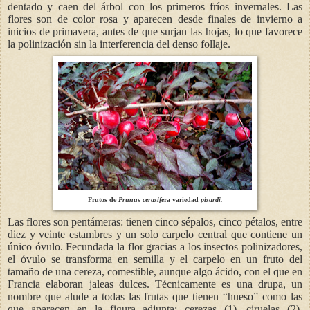
dentado y caen del árbol con los primeros fríos invernales. Las
flores son de color rosa y aparecen desde finales de invierno a
inicios de primavera, antes de que surjan las hojas, lo que favorece
la polinización sin la interferencia del denso follaje.
Frutos de
Prunus cerasife
ra variedad
pisardi.
Las flores son pentámeras: tienen cinco sépalos, cinco pétalos, entre
diez y veinte estambres y un solo carpelo central que contiene un
único óvulo. Fecundada la flor gracias a los insectos polinizadores,
el óvulo se transforma en semilla y el carpelo en un fruto del
tamaño de una cereza, comestible, aunque algo ácido, con el que en
Francia elaboran jaleas dulces. Técnicamente es una drupa, un
nombre que alude a todas las frutas que tienen “hueso” como las
que aparecen en la figura adjunta: cerezas (1), ciruelas (2),