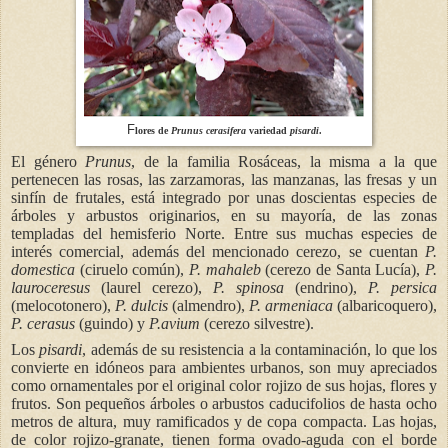
F
lores de
Prunus cerasifera
variedad
pisardi
.
El género
Prunus
, de la familia Rosáceas, la misma a la que
pertenecen las rosas, las zarzamoras, las manzanas, las fresas y un
sinfín de frutales, está integrado por unas doscientas especies de
árboles y arbustos originarios, en su mayoría, de las zonas
templadas del hemisferio Norte. Entre sus muchas especies de
interés comercial, además del mencionado cerezo, se cuentan
P.
domestica
(ciruelo común),
P. mahaleb
(cerezo de Santa Lucía),
P.
lauroceresus
(laurel cerezo),
P. spinosa
(endrino),
P. persica
(melocotonero),
P. dulcis
(almendro),
P. armeniaca
(albaricoquero),
P. cerasus
(guindo) y
P.avium
(cerezo silvestre).
Los
pisardi
, además de su resistencia a la contaminación, lo que los
convierte en idóneos para ambientes urbanos, son muy apreciados
como ornamentales por el original color rojizo de sus hojas, flores y
frutos. Son pequeños árboles o arbustos caducifolios de hasta ocho
metros de altura, muy ramificados y de copa compacta. Las hojas,
de color rojizo-granate, tienen forma ovado-aguda con el borde