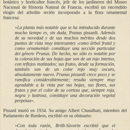
botánico y horticultor francés, jefe de los jardineros del Museo
Nacional de Historia Natural de Francia, escribió un encendido
elogio del arbolito recién incorporado a la flora ornamental
francesa:
«
L
a planta más notable que se ha introducido durante
mucho tiempo es, sin duda,
Prunus pissardi
. Además
de su novedad y de sus muchos méritos desde dos
puntos de vista muy interesantes -como árbol frutal y
como ornamental- constituye una sección particular
del género Prunus. De hecho, no sólo es notable por
la coloración de sus hojas que son de un rojo intenso,
con reflejos matizados; sus frutos, desde su formación,
también son de un color rojo muy oscuro,
absolutamente nuevo. Prunus pissardi crece poco y se
ramifica considerablemente; resulta siempre muy
agradable a la vista por sus hojas, sus flores, sus
frutos y por el color de su corteza que, siempre roja,
negra y lustrosa, constituye una decoración vegetal
perpetua
»
.
Pissard murió en 1934. Su amigo Albert Chaudhari, miembro del
Parlamento de Burdeos, escribió en su obituario:
«
Con toda razón, Brillt-Sàvarin escribió que el