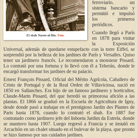
ferroviario, un
sistema bancario y
permitió e impulsó
los primeros
periódicos.
Cuando llegó a París
El shah Nasser-al-Din.
Foto
.
en 1878 para visitar
la Exposición
Universal, además de quedarse estupefacto con la torre Eiffel, se
sorprendió por la belleza de los jardines de París y Versalles. Quiso
tener un jardinero francés. Le recomendaron a monsieur Pissard.
Lo contrató por una fortuna y lo llevó con él a Teherán, donde le
encargó transformar los jardines de su palacio.
Ernest François Pissard, Oficial del Mérito Agrícola, Caballero de
Cristo de Portugal y de la Real Orden de Villaviciosa, nació en
1850 en Sallanches. Era hijo de un famoso jardinero y horticultor,
Claude-Marin Pissard, del que heredó su primorosa afición a las
plantas. El 1866 se graduó en la Escuela de Agricultura de Igny,
desde donde pasó a trabajar en el prestigioso Jardin des Plantes de
Paris hasta 1878, cuando lo contrató el shah. En 1887 fue
contratado como jardinero jefe del lisboeta Jardim da Estrela, donde
se mantuvo hasta 1907. Luego regresó a Francia y se instaló en
Arcachón en un chalet situado en el bulevar de la playa, que pronto
se hizo famoso por sus cuidados jardines.