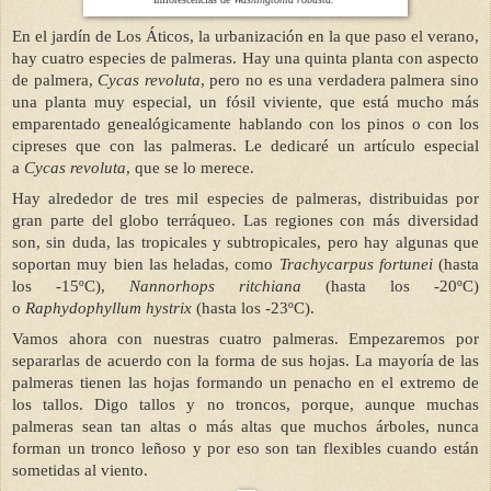
En el jardín de Los Áticos, la urbanización en la que paso el verano,
hay cuatro especies de palmeras. Hay una quinta planta con aspecto
de palmera,
Cycas revoluta
, pero no es una verdadera palmera sino
una planta muy especial, un fósil viviente, que está mucho más
emparentado genealógicamente hablando con los pinos o con los
cipreses que con las palmeras. Le dedicaré un artículo especial
a
Cycas revoluta
, que se lo merece.
Hay alrededor de tres mil especies de palmeras, distribuidas por
gran parte del globo terráqueo. Las regiones con más diversidad
son, sin duda, las tropicales y subtropicales, pero hay algunas que
soportan muy bien las heladas, como
Trachycarpus fortunei
(hasta
los -15ºC),
Nannorhops ritchiana
(hasta los -20ºC)
o
Raphydophyllum hystrix
(hasta los -23ºC).
Vamos ahora con nuestras cuatro palmeras. Empezaremos por
separarlas de acuerdo con la forma de sus hojas. La mayoría de las
palmeras tienen las hojas formando un penacho en el extremo de
los tallos. Digo tallos y no troncos, porque, aunque muchas
palmeras sean tan altas o más altas que muchos árboles, nunca
forman un tronco leñoso y por eso son tan flexibles cuando están
sometidas al viento.