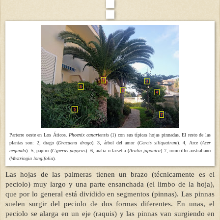
Parterre oeste en Los Áticos.
Phoenix canariensis
(1) con sus típicas hojas pinnadas. El resto de las
plantas son: 2, drago (
Dracaena drago
). 3, árbol del amor (
Cercis siliquatrum
). 4, Arce (
Acer
negundo
). 5, papiro (
Cyperus papyrus
). 6, aralia o farsetia (
Aralia japonica
) 7, romerillo australiano
(
Westringia longifolia
).
Las hojas de las palmeras tienen un brazo (técnicamente es el
peciolo) muy largo y una parte ensanchada (el limbo de la hoja),
que por lo general está dividido en segmentos (pinnas). Las pinnas
suelen surgir del peciolo de dos formas diferentes. En unas, el
peciolo se alarga en un eje (raquis) y las pinnas van surgiendo en