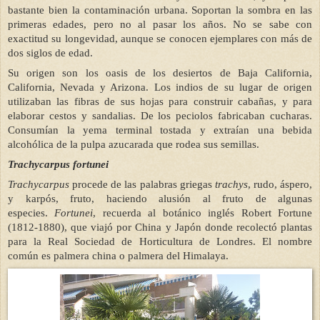
bastante bien la contaminación urbana. Soportan la sombra en las
primeras edades, pero no al pasar los años. No se sabe con
exactitud su longevidad, aunque se conocen ejemplares con más de
dos siglos de edad.
Su origen son los oasis de los desiertos de Baja California,
California, Nevada y Arizona. Los indios de su lugar de origen
utilizaban las fibras de sus hojas para construir cabañas, y para
elaborar cestos y sandalias. De los peciolos fabricaban cucharas.
Consumían la yema terminal tostada y extraían una bebida
alcohólica de la pulpa azucarada que rodea sus semillas.
Trachycarpus fortunei
Trachycarpus
procede de las palabras griegas
trachys
, rudo, áspero,
y karpós, fruto, haciendo alusión al fruto de algunas
especies.
Fortunei
, recuerda al botánico inglés Robert Fortune
(1812-1880), que viajó por China y Japón donde recolectó plantas
para la Real Sociedad de Horticultura de Londres. El nombre
común es palmera china o palmera del Himalaya.