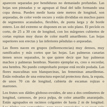
aparecen separadas por hendiduras no demasiado profundas. Las
hojas son pinnadas y se agrupan al final del tallo formando una
copa densa. Pueden medir hasta siete metros de longitud, son
arqueadas, de color verde oscuro y están divididas en muchos pares
de segmentos acanalados, flexibles, de punta larga y de borde
entero. Los del extremo se disponen en un solo plano. El pecíolo es
corto, de 25 a 30 cm de longitud, con los márgenes cubiertos de
cortas espinas muy duras de color marfil amarillento. Las hojas
superiores son erectas y las inferiores péndulas o arqueadas.
Las flores nacen en grupos (inflorescencias) muy densos, muy
ramificados y más cortos que las hojas. Las palmeras canarias
tienen sexos separados, lo que quiere decir que hay palmeras
machos y palmeras hembras. Nuestro ejemplar es, creo o recordar,
una hembra. No puedo comprobarlo porque está recién podada. Las
flores masculinas son blanquecinas, las femeninas amarillentas.
Están rodeadas de una estructura especial protectora dura, la espata,
de unos 70 cm de longitud, cubierta de escamas rojizas o
marrones.
Los frutos son dátiles globoso-ovoides, de uno a dos centímetros de
longitud, carnosos, de poca pulpa, de color amarillo anaranjado.
Están agrupados en racimos colgantes de hasta 2 m de longitud.