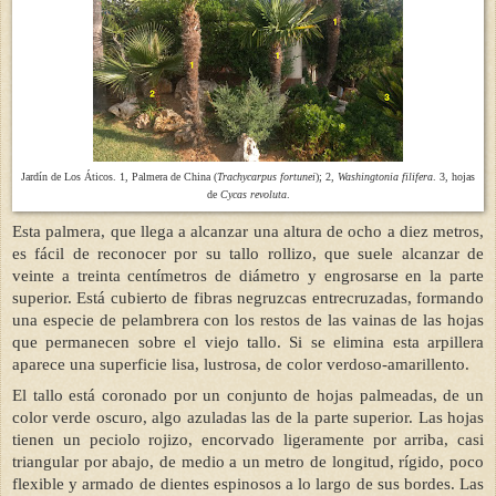
Jardín de Los Áticos. 1, Palmera de China (
Trachycarpus fortunei
); 2,
Washingtonia filifera
. 3, hojas
de
Cycas revoluta
.
Esta palmera, que llega a alcanzar una altura de ocho a diez metros,
es fácil de reconocer por su tallo rollizo, que suele alcanzar de
veinte a treinta centímetros de diámetro y engrosarse en la parte
superior. Está cubierto de fibras negruzcas entrecruzadas, formando
una especie de pelambrera con los restos de las vainas de las hojas
que permanecen sobre el viejo tallo. Si se elimina esta arpillera
aparece una superficie lisa, lustrosa, de color verdoso-amarillento.
El tallo está coronado por un conjunto de hojas palmeadas, de un
color verde oscuro, algo azuladas las de la parte superior. Las hojas
tienen un peciolo rojizo, encorvado ligeramente por arriba, casi
triangular por abajo, de medio a un metro de longitud, rígido, poco
flexible y armado de dientes espinosos a lo largo de sus bordes. Las