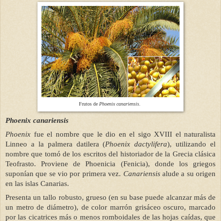
Frutos de
Phoenix canariensis
.
Phoenix canariensis
Phoenix
fue el nombre que le dio en el sigo XVIII el naturalista
Linneo a la palmera datilera (
Phoenix dactylifera
), utilizando el
nombre que tomó de los escritos del historiador de la Grecia clásica
Teofrasto. Proviene de Phoenicia (Fenicia), donde los griegos
suponían que se vio por primera vez.
Canariensis
alude a su origen
en las islas Canarias.
Presenta un tallo robusto, grueso (en su base puede alcanzar más de
un metro de diámetro), de color marrón grisáceo oscuro, marcado
por las cicatrices más o menos romboidales de las hojas caídas, que