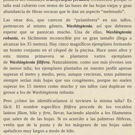
tallo está cubierto con restos de las bases de las hojas viejas y gran
abundancia de fibras oscuras que le dan un aspecto “melenudo”.
Las otras dos, que carecen de “pelambrera” en sus tallos,
pertenecen al mismo género,
Washingtonia
, así que debemos
esperar que se parezcan mucho. Una de ellas,
Washingtonia
robusta
, es fácilmente reconocible por su gran tamaño (llega a
alcanzar los 35 metros). Hay cinco magníficos ejemplares formando
un bonito conjunto en el césped de la piscina. Hace unos años y
esta misma primavera se plantaron varios ejemplares
de
Washingtonia filifera
. Naturalmente, como son más jóvenes son
de menor talla; los ejemplares plantados en nuestro jardín apenas
superan el metro y medio, pero, aunque crecieran, estas palmeras
siempre serían más bajas que sus congéneres, porque no suelen
superar los 15 metros como mucho y sus tallos casi duplican en
grosor a los de
Washingtonia robusta
.
Pero ¿cómo las identificaríamos si tuviesen la misma talla? Es
fácil.
El nombre específico
filifera
procede de los vocablos
latinos
filum
, hilo y
fero
, llevar, haciendo alusión a los filamentos
que salen de de las hojas.
Si os acercáis a las palmeras filiferas,
veréis que de la punta y de los márgenes de sus hojas salen
apéndices muy largos a modo de hilo.