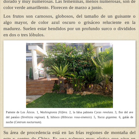
dorado y muy numerosas. Las femeninas, menos numerosas, son de
color verde amarillento. Florecen de marzo a junio.
Los frutos son carnosos, globosos, del tamaño de un guisante o
algo mayor, de color azul oscuro o grisáceo reluciente en la
madurez. Suelen estar hendidos por un profundo surco o divididos
en dos o tres lóbulos.
Parterre de Los Áticos. 1,
Washingtonia filifera
. 2, la falsa palmera
Cycas revoluta
. 3, flor del ave
del paraíso (
Strelitzia reginae
). $, hibisco (
Hibiscus rosa-sinensis
). 5,
Yucca gigantea
. 6, galán de
noche (
Centrum nocturnum
).
Su área de procedencia está en las frías regiones de montaña del
este y centro de China. Es una palmera muy rústica que vive en