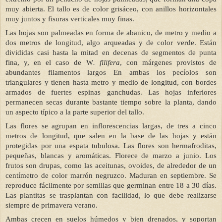
muy abierta. El tallo es de color grisáceo, con anillos horizontales
muy juntos y fisuras verticales muy finas.
Las hojas son palmeadas en forma de abanico, de metro y medio a
dos metros de longitud, algo arqueadas y de color verde. Están
divididas casi hasta la mitad en decenas de segmentos de punta
fina, y, en el caso de W
. filifera
, con márgenes provistos de
abundantes filamentos largos En ambas los pecíolos son
triangulares y tienen hasta metro y medio de longitud, con bordes
armados de fuertes espinas ganchudas. Las hojas inferiores
permanecen secas durante bastante tiempo sobre la planta, dando
un aspecto típico a la parte superior del tallo.
Las flores se agrupan en inflorescencias largas, de tres a cinco
metros de longitud, que salen en la base de las hojas y están
protegidas por una espata tubulosa. Las flores son hermafroditas,
pequeñas, blancas y aromáticas. Florece de marzo a junio. Los
frutos son drupas, como las aceitunas, ovoides, de alrededor de un
centímetro de color marrón negruzco. Maduran en septiembre. Se
reproduce fácilmente por semillas que germinan entre 18 a 30 días.
Las plantitas se trasplantan con facilidad, lo que debe realizarse
siempre de primavera verano.
Ambas crecen en suelos húmedos y bien drenados, y soportan