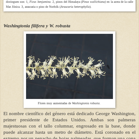
distinguen son: 1,
Ficus benjamina
. 2, pinos del Himalaya (
Pinus wallichiana)
en la acera de la calle
Mar Jónica. 3, araucaria o pino de Norfolk (
Araucaria heterophylla
).
Washingtonia filifera y W. robusta
Flores muy aumentadas de
Washingtonia robusta
.
El nombre científico del género está dedicado George Washington,
primer presidente de Estados Unidos. Ambas son palmeras
majestuosas con el tallo columnar, engrosado en la base, donde
puede alcanzar hasta un metro de diámetro. Está coronado en el
extremo por un penacho de hojas palmeadas, que forman una copa