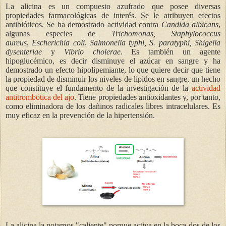
La alicina es un compuesto azufrado que posee diversas
propiedades farmacológicas de interés. Se le atribuyen efectos
antibióticos. Se ha demostrado actividad contra
Candida albicans
,
algunas especies de
Trichomonas, Staphylococcus
aureus
,
Escherichia coli
,
Salmonella typhi, S. paratyphi, Shigella
dysenteriae
y
Vibrio cholerae
. Es también un agente
hipoglucé
mico, es decir disminuye el azúcar en sangre y ha
demostrado un efecto hipolipemiante, lo que quiere decir que tiene
la propiedad de disminuir los niveles de lípidos en sangre, un hecho
que constituye el fundamento de la investigación de la
actividad
antitrombótica del ajo
. Tiene propiedades antioxidantes y, por tanto,
como eliminadora de los dañinos radicales libres intracelulares. Es
muy eficaz en la prevención de la hipertensión.
La alicina la notamos "caliente" porque activa en la boca dos de los