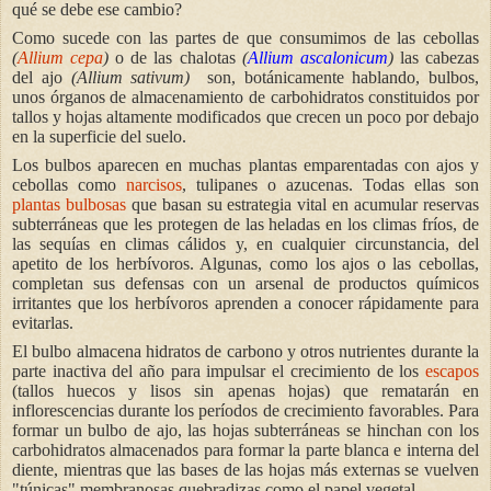
qué se debe ese cambio?
Como sucede con las partes de que consumimos de las cebollas
(
Allium cepa
)
o de las chalotas
(
Allium ascalonicum
)
las cabezas
del ajo
(Allium sativum)
son, botánicamente hablando, bulbos,
unos órganos de almacenamiento de carbohidratos constituidos por
tallos y hojas altamente modificados que crecen un poco por debajo
en la superficie del suelo.
Los bulbos aparecen en muchas plantas emparentadas con ajos y
cebollas como
narcisos
, tulipanes o azucenas. Todas ellas son
plantas bulbosas
que basan su estrategia vital en acumular reservas
subterráneas que les protegen de las heladas en los climas fríos, de
las sequías en climas cálidos y, en cualquier circunstancia, del
apetito de los herbívoros. Algunas, como los ajos o las cebollas,
completan sus defensas con un arsenal de productos químicos
irritantes que los herbívoros aprenden a conocer rápidamente para
evitarlas.
El bulbo almacena hidratos de carbono y otros nutrientes durante la
parte inactiva del año para impulsar el crecimiento de los
escapos
(tallos huecos y lisos sin apenas hojas) que rematarán en
inflorescencias durante los períodos de crecimiento favorables. Para
formar un bulbo de ajo, las hojas subterráneas se hinchan con los
carbohidratos almacenados para formar la parte blanca e interna del
diente, mientras que las bases de las hojas más externas se vuelven
"túnicas" membranosas quebradizas como el papel vegetal.