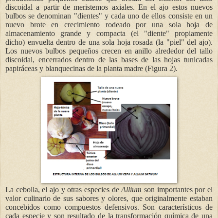
discoidal a partir de meristemos axiales. En el ajo estos nuevos
bulbos se denominan "dientes" y cada uno de ellos consiste en un
nuevo brote en crecimiento rodeado por una sola hoja de
almacenamiento grande y compacta (el "diente" propiamente
dicho) envuelta dentro de una sola hoja rosada (la "piel" del ajo).
Los nuevos bulbos pequeños crecen en anillo alrededor del tallo
discoidal, encerrados dentro de las bases de las hojas tunicadas
papiráceas y blanquecinas de la planta madre (Figura 2).
La cebolla, el ajo y otras especies de
Allium
son importantes por el
valor culinario de sus sabores y olores, que originalmente estaban
concebidos como compuestos defensivos. Son característicos de
cada especie y son resultado de la transformación química de una