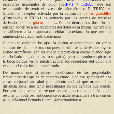
receptores neuronales de dolor (
TRPV1
y
TRPA1
) que son
responsables de sentir el exceso de calor térmico. El TRPV1 es
también el receptor activado por la capsaicina
de las guindillas
(
Capsicum
), y TRPA1 es activado por los aceites de mostaza
derivados de los
glucosinolatos
. Por lo demás, los tiosulfinatos
pueden adherirse a los receptores del dolor de la misma manera que
se adhieren a la maquinaria celular bacteriana, lo que termina
inhibiendo el crecimiento bacteriano
Cuando se calientan los ajos, la alicina se descompone en varios
sulfuros de dialilo. Estos compuestos sulfurosos derivados siguen
siendo aromáticos (son los que se olfatean en la cocina cuando algo
encebollado o ajado se asa o se guisa), pero no producen picor en
la boca porque ya no pueden activar los receptores del dolor una
vez que el calor los ha neutralizado.
De manera que si quiere beneficiarse de las propiedades
terapéuticas del ajo ha de comerlo crudo. Con eso garantizará dos
cosas: mejorará su salud y su aliento será tal que mantendrá la
distancia social que tanto necesitamos en los tiempos que corren.
Por otro lado, se me ocurre que comer ajos crudos también puede
resultar un poderoso anticonceptivo: nadie se acercará a ti ni con un
palo.
©Manuel Peinado Lorca. @mpeinadolorca.