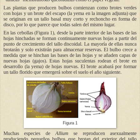
Las plantas que producen bulbos comienzan como brotes verdes
con hojas y un brote del escapo (la yema en la imagen adjunta) que
se originan en un tallo basal muy corto y rechoncho en forma de
disco, por lo que parece que todas salen del mismo lugar.
En las cebollas (Figura 1), desde la parte interior de las bases de las
hojas hinchadas se forman continuamente nuevas hojas a partir del
punto de crecimiento del tallo discoidal. La mayoría de ellas nunca
brotarán y solo existirán para almacenar reservas. El bulbo crece a
medida que se hinchan las bases de las hojas y se añaden capas de
nuevas hojas (gajos). Estas hojas suculentas rodean el brote en
desarrollo (la yema) de hojas nuevas. El brote acabará por formar
un tallo florido que emergerá sobre el suelo el año siguiente.
Figura 1
Muchas especies de
Allium
se reproducen asexualmente
produciendo pequeños bulbos que brotan del exterior del tallo