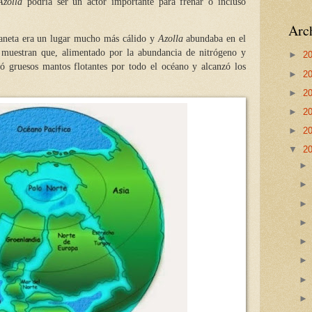
Azolla
podría ser un actor importante para frenar o incluso
Arch
laneta era un lugar mucho más cálido y
Azolla
abundaba en el
s muestran que, alimentado por la abundancia de nitrógeno y
►
2
ó gruesos mantos flotantes por todo el océano y alcanzó los
►
2
►
2
►
2
►
2
▼
2