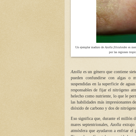
Un ejemplar maduro de
Azolla filiculoides
es meno
por las regiones trop
Azolla
es un género que contiene siet
pueden confundirse con algas o mu
suspendidas en la superficie de agua
responsables de fijar el nitrógeno at
helecho como nutriente, lo que le per
las habilidades más impresionantes 
dióxido de carbono y dos de nitrógeno
Eso significa que, durante el millón 
mares septentrionales,
Azolla
extrajo 
atmósfera que ayudaron a enfriar el p