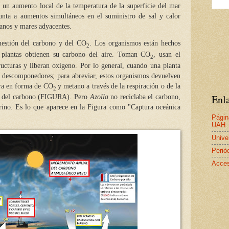
 un aumento local de la temperatura de la superficie del mar
nta a aumentos simultáneos en el suministro de sal y calor
éanos y mares adyacentes.
uestión del carbono y del CO
. Los organismos están hechos
2
 plantas obtienen su carbono del aire. Toman CO
, usan el
2
ructuras y liberan oxígeno. Por lo general, cuando una planta
descomponedores; para abreviar, estos organismos devuelven
era en forma de CO
y metano a través de la respiración o de la
2
Enla
lo del carbono (FIGURA). Pero
Azolla
no reciclaba el carbono,
arino. Es lo que aparece en la Figura como "Captura oceánica
Págin
UAH
Unive
Perió
Acces