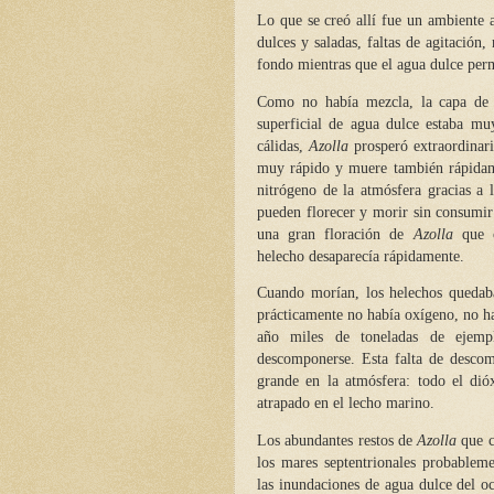
Lo que se creó allí fue un ambiente 
dulces y saladas, faltas de agitación
fondo mientras que el agua dulce perm
Como no había mezcla, la capa de a
superficial de agua dulce estaba mu
cálidas,
Azolla
prosperó extraordinari
muy rápido y muere también rápida
nitrógeno de la atmósfera gracias a l
pueden florecer y morir sin consumir 
una gran floración de
Azolla
que c
helecho desaparecía rápidamente.
Cuando morían, los helechos quedab
prácticamente no había oxígeno, no ha
año miles de toneladas de ejem
descomponerse. Esta falta de desco
grande en la atmósfera: todo el di
atrapado en el lecho marino.
Los abundantes restos de
Azolla
que c
los mares septentrionales probablem
las inundaciones de agua dulce del 