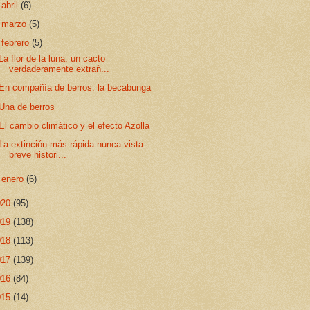
►
abril
(6)
►
marzo
(5)
▼
febrero
(5)
La flor de la luna: un cacto
verdaderamente extrañ...
En compañía de berros: la becabunga
Una de berros
El cambio climático y el efecto Azolla
La extinción más rápida nunca vista:
breve histori...
►
enero
(6)
020
(95)
019
(138)
018
(113)
017
(139)
016
(84)
015
(14)