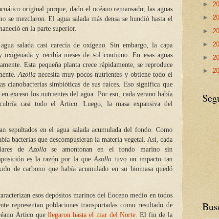
►
2
acuático original porque, dado el océano remansado, las aguas
►
2
, no se mezclaron. El agua salada más densa se hundió hasta el
aneció en la parte superior.
►
2
►
2
gua salada casi carecía de oxígeno. Sin embargo, la capa
y oxigenada y recibía meses de sol continuo. En esas aguas
►
2
amente. Esta pequeña planta crece rápidamente, se reproduce
►
2
mente.
Azolla
necesita muy pocos nutrientes y obtiene todo el
as cianobacterias simbióticas de sus raíces. Eso significa que
en exceso los nutrientes del agua. Por eso, cada verano había
Seg
ubría casi todo el Ártico. Luego, la masa expansiva del
an sepultados en el agua salada acumulada del fondo. Como
bía bacterias que descompusieran la materia vegetal. Así, cada
plares de
Azolla
se amontonan en el fondo marino sin
mposición es la razón por la que
Azolla
tuvo un impacto tan
óxido de carbono que había acumulado en su biomasa quedó
aracterizan esos depósitos marinos del Eoceno medio en todos
Busc
ente representan poblaciones transportadas como resultado de
océano Ártico que
llegaron hasta el mar del Norte
. El fin de la