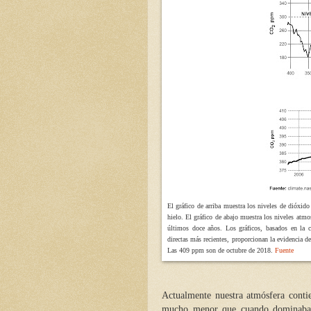
El gráfico de arriba muestra los niveles de dióxido
hielo. El gráfico de abajo muestra los niveles at
últimos doce años. Los gráficos, basados en la 
directas más recientes, proporcionan la evidencia 
Las 409 ppm son de octubre de 2018.
Fuente
Actualmente nuestra atmósfera cont
mucho menor que cuando dominaba