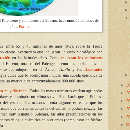
el Paleoceno y comienzos del Eoceno, hace unos 55 millones de
años.
Fuente
.
ce entre 55 y 45 millones de años (Ma), sobre la Tierra
on efecto invernadero que indujeron un ciclo hidrológico con
oración
en las latitudes altas. Como
muestran los sedimentos
el Eoceno, una era del Paleógeno, enormes poblaciones del
y se reprodujeron en el Ártico.
Azolla
y los
abundantes
gua dulce que lo acompañan indican una subida episódica de
rante un intervalo de aproximadamente 800.000 años.
►
2
ra muy diferente
. Todas las masas terrestres estaban agrupadas
►
2
polares y dominaba un clima suave. Esto hacía que el Polo se
►
2
 del resto de los océanos. Tenía algunos estrechos que los
ficaba que corrientes como la del Golfo no podían mezclar las
►
2
 mar muy tranquilo. Además, las altas precipitaciones en los
►
2
metros de agua dulce rica en nutrientes (compuestos de fósforo
►
2
da.