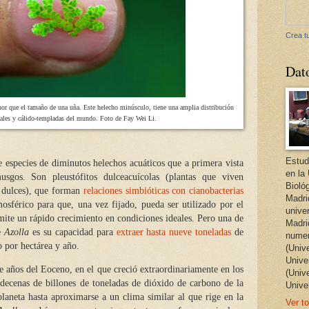
Crea tu
Dat
r que el tamaño de una uña. Este helecho minúsculo, tiene una amplia distribución
icales y cálido-templadas del mundo. Foto de Fay Wei Li.
Estud
e especies de diminutos helechos acuáticos que a primera vista
en la
sgos. Son pleustófitos dulceacuícolas (plantas que viven
Bioló
s dulces), que forman
relaciones simbióticas con cianobacterias
Madri
mosférico para que, una vez fijado, pueda ser utilizado por el
unive
mite un rápido crecimiento en condiciones ideales. Pero una de
Madri
de
Azolla
es su capacidad para
extraer hasta nueve toneladas
de
numer
 por hectárea y año.
(Univ
Univer
de años del Eoceno, en el que creció extraordinariamente en los
(Univ
decenas de billones de toneladas de dióxido de carbono de la
Unive
laneta hasta aproximarse a un clima similar al que rige en la
Ver to