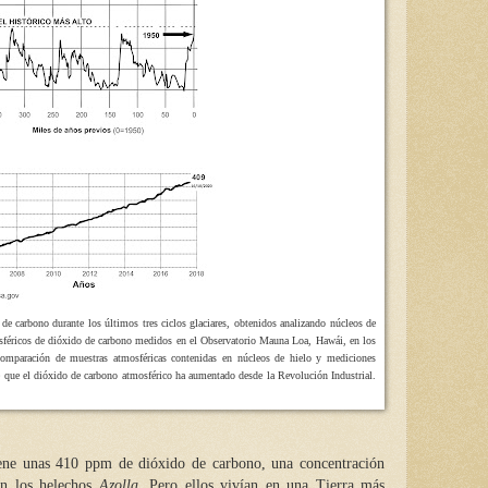
 de carbono durante los últimos tres ciclos glaciares, obtenidos analizando núcleos de
mosféricos de dióxido de carbono medidos en el Observatorio Mauna Loa, Hawái, en los
comparación de muestras atmosféricas contenidas en núcleos de hielo y mediciones
de que el dióxido de carbono atmosférico ha aumentado desde la Revolución Industrial.
iene unas 410 ppm de dióxido de carbono
, una concentración
n los helechos
Azolla
. Pero ellos vivían en una Tierra más