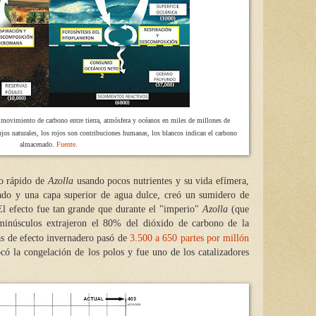
 movimiento de carbono entre tierra, atmósfera y océanos en miles de millones de
jos naturales, los rojos son contribuciones humanas, los blancos indican el carbono
almacenado.
Fuente
.
to rápido de
Azolla
usando pocos nutrientes y su vida efímera,
do y una capa superior de agua dulce, creó un sumidero de
El efecto fue tan grande que durante el "imperio"
Azolla
(que
minúsculos extrajeron el 80% del dióxido de carbono
de la
as de efecto invernadero pasó de
3.500 a 650 partes por millón
có la congelación de los polos y fue uno de los catalizadores