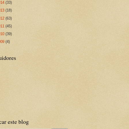
014
(33)
013
(18)
012
(63)
011
(45)
010
(39)
009
(4)
uidores
ar este blog