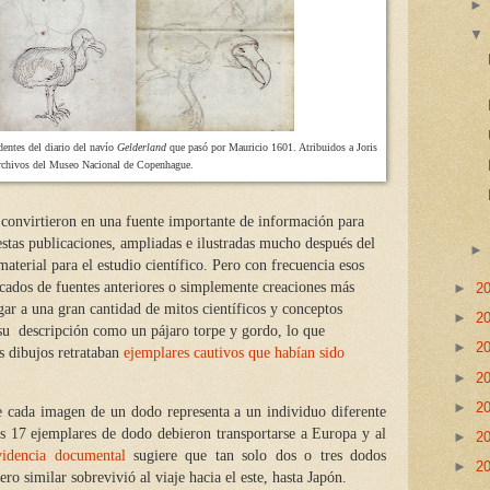
dentes del diario del navío
Gelderland
que pasó por Mauricio 1601. Atribuidos a Joris
Archivos del Museo Nacional de Copenhague.
e convirtieron en una fuente importante de información para
n estas publicaciones, ampliadas e ilustradas mucho después del
material para el estudio científico. Pero con frecuencia esos
tocados de fuentes anteriores o simplemente creaciones más
►
2
gar a una gran cantidad de mitos científicos y conceptos
►
2
su
descripción como un pájaro torpe y gordo, lo que
►
2
s dibujos retrataban
ejemplares cautivos que habían sido
►
2
►
2
e cada imagen de un dodo representa a un individuo diferente
os 17 ejemplares de dodo debieron transportarse a Europa y al
►
2
videncia documental
sugiere que tan solo dos o tres dodos
►
2
o similar sobrevivió al viaje hacia el este, hasta Japón.