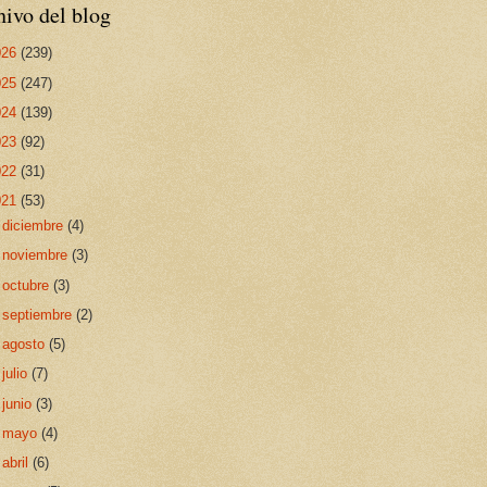
ivo del blog
026
(239)
025
(247)
024
(139)
023
(92)
022
(31)
021
(53)
►
diciembre
(4)
►
noviembre
(3)
►
octubre
(3)
►
septiembre
(2)
►
agosto
(5)
►
julio
(7)
►
junio
(3)
►
mayo
(4)
►
abril
(6)