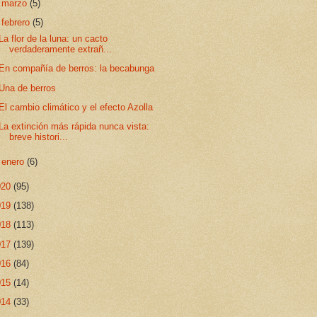
►
marzo
(5)
▼
febrero
(5)
La flor de la luna: un cacto
verdaderamente extrañ...
En compañía de berros: la becabunga
Una de berros
El cambio climático y el efecto Azolla
La extinción más rápida nunca vista:
breve histori...
►
enero
(6)
020
(95)
019
(138)
018
(113)
017
(139)
016
(84)
015
(14)
014
(33)