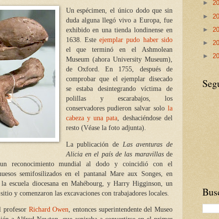
►
2
Un espécimen, el único dodo que sin
►
2
duda alguna llegó vivo a Europa, fue
►
2
exhibido en una tienda londinense en
1638. Este
ejemplar pudo haber sido
►
2
el que terminó en el Ashmolean
►
2
Museum (ahora University Museum),
de Oxford. En 1755, después de
comprobar que el ejemplar disecado
Seg
se estaba desintegrando víctima de
polillas y escarabajos, los
conservadores pudieron salvar solo
la
cabeza y una pata
, deshaciéndose del
resto (Véase la foto adjunta).
La publicación de
Las aventuras de
Alicia en el país de las maravillas
de
un reconocimiento mundial al dodo y coincidió con el
uesos semifosilizados en el pantanal Mare aux Songes, en
 la escuela diocesana en Mahébourg, y Harry Higginson, un
Busc
 sitio y comenzaron las excavaciones con trabajadores locales.
al profesor
Richard Owen
, entonces superintendente del Museo