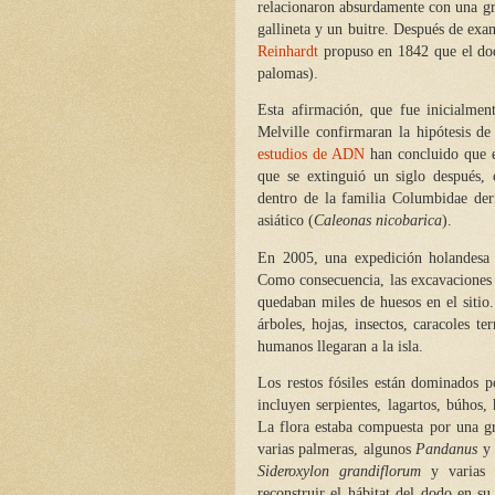
relacionaron absurdamente con una gr
gallineta y un buitre. Después de ex
Reinhardt
propuso en 1842 que el dod
palomas).
Esta afirmación, que fue inicialmen
Melville confirmaran la hipótesis d
estudios de ADN
han concluido que 
que se extinguió un siglo después,
dentro de la familia Columbidae der
asiático (
Caleonas nicobarica
).
En 2005, una expedición holandesa 
Como consecuencia, las excavaciones 
quedaban miles de huesos en el sitio.
árboles, hojas, insectos, caracoles t
humanos llegaran a la isla.
Los restos fósiles están dominados p
incluyen serpientes, lagartos, búhos, 
La flora estaba compuesta por una gr
varias palmeras, algunos
Pandanus
y 
Sideroxylon grandiflorum
y varias 
reconstruir el hábitat del dodo en s