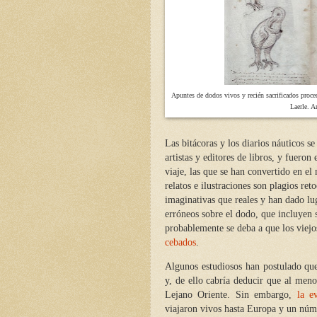
Apuntes de dodos vivos y recién sacrificados proce
Laerle. 
Las bitácoras y los diarios náuticos s
artistas y editores de libros, y fuero
viaje, las que se han convertido en el 
relatos e ilustraciones son plagios re
imaginativas que reales y han dado lu
erróneos sobre el dodo, que incluyen 
probablemente se deba a que los viejo
cebados
.
Algunos estudiosos han postulado qu
y, de ello cabría deducir que al men
Lejano Oriente. Sin embargo,
la e
viajaron vivos hasta Europa y un númer