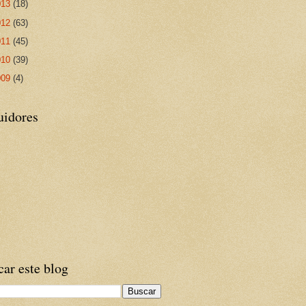
013
(18)
012
(63)
011
(45)
010
(39)
009
(4)
uidores
ar este blog