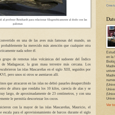
Crea tu
Dat
al profesor Reinhardt para relacionar filogenéticamente al dodo con las
palomas
 convertido en una de las aves más famosas del mundo, un
e probablemente ha merecido más atención que cualquier otra
cticamente nada sobre él.
Estud
en la
n grupo de remotas islas volcánicas del sudoeste del Índico
Bioló
 de Madagascar, la gran masa terrestre más cercana. Los
Madri
cubrieron las islas Mascareñas en el siglo XIII, seguidos por
unive
XVI, pero unos ni otros se asentaron allí.
Madri
numer
inos que atracaron en las islas no debió pasarles desapercibido
(Univ
ro de altura que rondaba los 10 kilos, carecía de alas y se
Univer
muy largo, de aproximadamente de 23 centímetros, y con una
(Univ
Unive
mente le permitía descortezar los cocos.
Ver to
icieron con la mayor de las islas Mascareñas, Mauricio, el
e escala para el aprovisionamiento de barcos durante el siglo