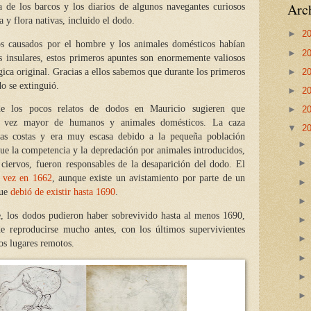
Arch
a de los barcos y los diarios de algunos navegantes curiosos
a y flora nativas, incluido el dodo.
►
2
os causados por el hombre y los animales domésticos habían
►
2
s insulares, estos primeros apuntes son enormemente valiosos
►
2
gica original. Gracias a ellos sabemos que durante los primeros
o se extinguió.
►
2
de los pocos relatos de dodos en Mauricio sugieren que
►
2
da vez mayor de humanos y animales domésticos. La caza
▼
2
 las costas y era muy escasa debido a la pequeña población
que la competencia y la depredación por animales introducidos,
ciervos, fueron responsables de la desaparición del dodo. El
 vez en 1662
, aunque existe un avistamiento por parte de un
que
debió de existir hasta 1690
.
, los dodos pudieron haber sobrevivido hasta al menos 1690,
e reproducirse mucho antes, con los últimos supervivientes
os lugares remotos.