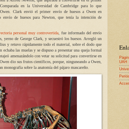
bién a Alfred Newton, que aspiraba a convertirse en el primer
 Comparada en la Universidad de Cambridge para lo que
so Owen. Clark envió el primer envío de huesos a Owen en
o envío de huesos para Newton, que tenía la intención de
yectoria personal muy controvertida
, fue informado del envío
s, yerno de George Clark, y secuestró los huesos. Arregló un
lius y retuvo rápidamente todo el material, sobre el dodo que
Enla
 echaba las muelas y se dispuso a presentar una queja formal
tajeó amenazándolo con vetar su solicitud para convertirse en
Págin
 Owen dio sus frutos científicos, porque, ninguneando a Owen,
UAH
ran monografía sobre la anatomía del pájaro mascareño.
Unive
Perió
Acces