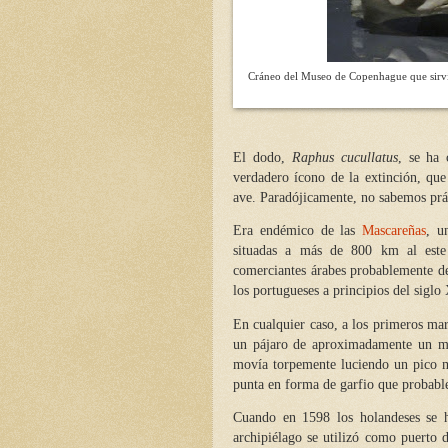
Cráneo del Museo de Copenhague que sirvió 
El dodo,
Raphus cucullatus
, se ha
verdadero ícono de la extinción, qu
ave. Paradójicamente, no sabemos prá
Era endémico de las
Mascareñas
, u
situadas a más de 800 km al este
comerciantes árabes probablemente des
los portugueses a principios del siglo 
En cualquier caso, a los primeros mar
un pájaro de aproximadamente un met
movía torpemente luciendo un pico 
punta en forma de garfio que probable
Cuando en 1598 los holandeses se h
archipiélago se utilizó como puerto d