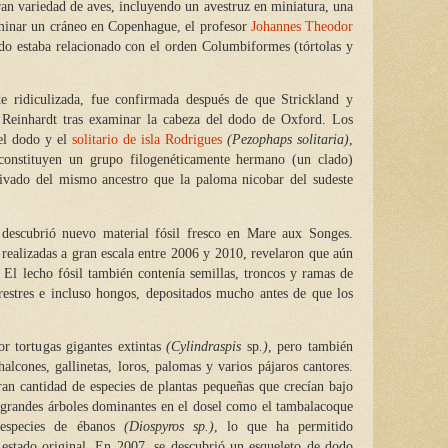
an variedad de aves, incluyendo un avestruz en miniatura, una
aminar un cráneo en Copenhague, el profesor
Johannes Theodor
o estaba relacionado con el orden Columbiformes (tórtolas y
te ridiculizada, fue confirmada después de que Strickland y
e Reinhardt tras examinar la cabeza del dodo de Oxford. Los
el dodo y el
solitario de isla Rodrigues
(Pezophaps solitaria)
,
 constituyen un grupo filogenéticamente hermano (un clado)
ivado del mismo ancestro que la paloma nicobar del sudeste
descubrió nuevo material fósil fresco en Mare aux Songes.
realizadas a gran escala entre 2006 y 2010, revelaron que aún
 El lecho fósil también contenía semillas, troncos y ramas de
errestres e incluso hongos, depositados mucho antes de que los
or tortugas gigantes extintas
(Cylindraspis
sp
.)
, pero también
halcones, gallinetas, loros, palomas y varios pájaros cantores.
an cantidad de especies de plantas pequeñas que crecían bajo
grandes árboles dominantes en el dosel como el tambalacoque
especies de ébanos
(Diospyros sp.)
, lo que ha permitido
u estado original. En 2007, se descubrió un esqueleto de dodo