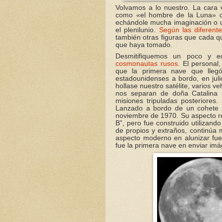
Volvamos a lo nuestro. La cara v
como «el hombre de la Luna» o 
echándole mucha imaginación o un
el plenilunio.
Según las diferente
también otras figuras que cada q
que haya tomado.
Desmitifiquemos un poco y 
cosmonautas rusos
. El personal
que la primera nave que lle
estadounidenses a bordo, en jul
hollase nuestro satélite, varios v
nos separan de doña Catalina p
misiones tripuladas posteriores
Lanzado a bordo de un cohete
noviembre de 1970. Su aspecto re
B”, pero fue construido utilizand
de propios y extraños, continúa 
aspecto moderno en alunizar fue
fue la primera nave en enviar imá