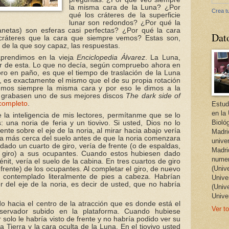
la misma cara de la Luna? ¿Por
Crea tu
qué los cráteres de la superficie
lunar son redondos? ¿Por qué la
lanetas) son esferas casi perfectas? ¿Por qué la cara
Dat
cráteres que la cara que siempre vemos? Estas son,
de la que soy capaz, las respuestas.
prendimos en la vieja
Enciclopedia Álvarez
. La Luna,
edor de esta. Lo que no decía, según compruebo ahora en
ro en paño, es que el tiempo de traslación de la Luna
s, es exactamente el mismo que el de su propia rotación
emos siempre la misma cara y por eso le dimos a la
e grabasen uno de sus mejores discos
The dark side of
completo
.
Estud
en la
la inteligencia de mis lectores, permítanme que se lo
Bioló
 una noria de feria y un tiovivo. Si usted, Dios no lo
ente sobre el eje de la noria, al mirar hacia abajo vería
Madri
era más cerca del suelo antes de que la noria comenzara
unive
dado un cuarto de giro, vería de frente (o de espaldas,
Madri
l giro) a sus ocupantes. Cuando estos hubiesen dado
numer
nit, vería el suelo de la cabina. En tres cuartos de giro
(Univ
 frente) de los ocupantes. Al completar el giro, de nuevo
a contemplado literalmente de pies a cabeza. Habrían
Univer
r del eje de la noria, es decir de usted, que no habría
(Univ
Unive
o hacia el centro de la atracción que es donde está el
Ver to
servador subido en la plataforma. Cuando hubiese
solo le habría visto de frente y no habría podido ver su
a Tierra y la cara oculta de la Luna. En el tiovivo usted