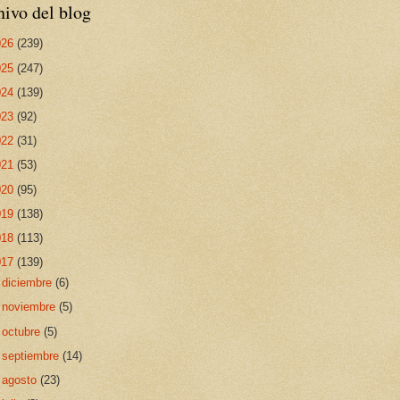
ivo del blog
026
(239)
025
(247)
024
(139)
023
(92)
022
(31)
021
(53)
020
(95)
019
(138)
018
(113)
017
(139)
►
diciembre
(6)
►
noviembre
(5)
►
octubre
(5)
►
septiembre
(14)
►
agosto
(23)