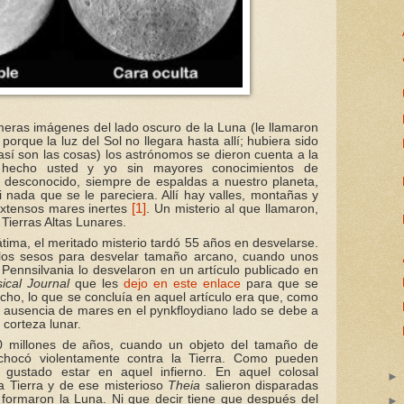
eras imágenes del lado oscuro de la Luna (le llamaron
orque la luz del Sol no llegara hasta allí; hubiera sido
así son las cosas) los astrónomos se dieron cuenta a la
 hecho usted y yo sin mayores conocimientos de
 desconocido, siempre de espaldas a nuestro planeta,
i nada que se le pareciera. Allí hay valles, montañas y
[1]
extensos mares inertes
. Un misterio al que llamaron,
 Tierras Altas Lunares.
tima, el meritado misterio tardó 55 años en desvelarse.
los sesos para desvelar tamaño arcano, cuando unos
Pennsilvania lo desvelaron en un artículo publicado en
ical Journal
que les
dejo en este enlace
para que se
cho, lo que se concluía en aquel artículo era que, como
 ausencia de mares en el pynkfloydiano lado se debe a
 corteza lunar.
0 millones de años, cuando un objeto del tamaño de
chocó violentamente contra la Tierra. Como pueden
 gustado estar en aquel infierno. En aquel colosal
 Tierra y de ese misterioso
Theia
salieron disparadas
 formaron la Luna. Ni que decir tiene que después del