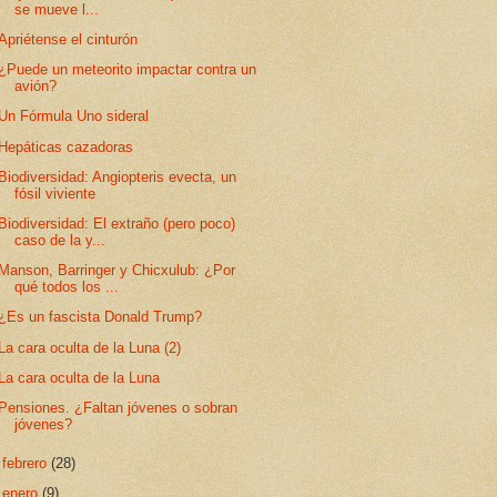
se mueve l...
Apriétense el cinturón
¿Puede un meteorito impactar contra un
avión?
Un Fórmula Uno sideral
Hepáticas cazadoras
Biodiversidad: Angiopteris evecta, un
fósil viviente
Biodiversidad: El extraño (pero poco)
caso de la y...
Manson, Barringer y Chicxulub: ¿Por
qué todos los ...
¿Es un fascista Donald Trump?
La cara oculta de la Luna (2)
La cara oculta de la Luna
Pensiones. ¿Faltan jóvenes o sobran
jóvenes?
►
febrero
(28)
►
enero
(9)