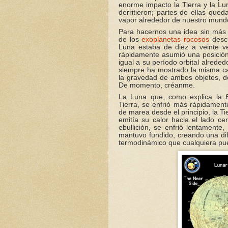
enorme impacto la Tierra y la Lu
derritieron; partes de ellas qu
vapor alrededor de nuestro mund
Para hacernos una idea sin más qu
de los
exoplanetas rocosos
descu
Luna estaba de diez a veinte v
rápidamente asumió una posición
igual a su período orbital alrede
siempre ha mostrado la misma c
la gravedad de ambos objetos, d
De momento, créanme.
La Luna que, como explica la
Tierra, se enfrió más rápidament
de marea desde el principio, la T
emitía su calor hacia el lado ce
ebullición, se enfrió lentamente
mantuvo fundido, creando una di
termodinámico que cualquiera pue