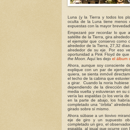
Luna (y la Tierra y todos los p
oculta de la Luna tiene menos 
expuestas con la mayor brevedad 
Empezaré por recordar lo que a
satélite de la Tierra, gira alred
el ejemplar que conservo como o
alrededor de la Tierra, 27,32 día
alrededor de su eje. Por eso v
oportunidad a Pink Floyd de qu
the Moon
. Aquí les dejo
el álbum 
Ahora, aunque soy consciente de 
explique con un par de ejemplos:
quiera, se sienta inmóvil directam
el techo de la cabina que estuvi
a girar. Cuando la noria hubiese 
dependiendo de la dirección de
media vuelta y estuvieran en su cé
vería las espaldas (o los vería de
en la parte de abajo, los habrí
completado una “órbita” alrededo
girado sobre sí mismo.
Ahora súbase a un tiovivo mirand
eje de giro y un supuesto ob
completado un giro, el observador 
espalda, al igual que ocurre con l