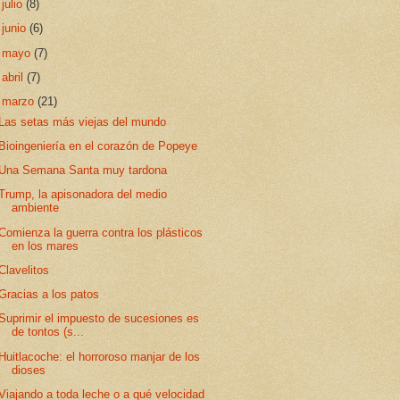
►
julio
(8)
►
junio
(6)
►
mayo
(7)
►
abril
(7)
▼
marzo
(21)
Las setas más viejas del mundo
Bioingeniería en el corazón de Popeye
Una Semana Santa muy tardona
Trump, la apisonadora del medio
ambiente
Comienza la guerra contra los plásticos
en los mares
Clavelitos
Gracias a los patos
Suprimir el impuesto de sucesiones es
de tontos (s...
Huitlacoche: el horroroso manjar de los
dioses
Viajando a toda leche o a qué velocidad