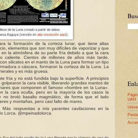
Busc
ieve de la Luna creado a partir de datos
onesa Kaguya (versión en
alta resolución aquí
).
ara la formación de la corteza lunar, que tiene altas
cio, elementos que son muy difíciles de vaporizar y que
en la atmósfera de su parte fría debido a que la cara
do caliente. Cientos de millones de años más tarde,
n silicatos en el manto de la Luna para formar un tipo
rmadura o cáscara, formaron la corteza de la Luna. La
inerales y es más gruesa.
 fría y no está fundida bajo la superficie. A principios
Enla
s golpearon la cara visible, liberando grandes mantos de
s mares que componen el famoso «hombre en la Luna».
n la cara oculta, pero en la mayoría de los casos la
Págin
y no brotó basalto magmático, de forma que el lado
UAH
teres y montañas, pero casi falto de mares.
Unive
d.
Más respuestas a mis yacentes cavilaciones en la
do Lorca. @mpeinadolorca.
Perió
Acces
lo Sur del lado oculto de la Luna filmado por la cámara de una de