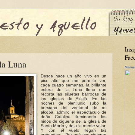
Insi
Fac
 la Luna
Manuel
Desde hace un año vivo en un
piso alto que me permite ver,
cada cuatro semanas, la brillante
esfera de la Luna llena que
recorta las siluetas barrocas de
las iglesias de Alcalá. En las
noches de plenilunio subo la
persiana del ventanal de mi
alcoba, admiro el espectáculo de
doña Catalina iluminando los
nidos de cigüeña de la iglesia de
Santa María y dejo la mente volar.
Y con el vuelo llegan las
preguntas: ¿Por qué veo siempre