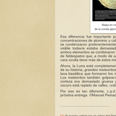
Mapa en rel
de la sonda jap
Esa diferencia fue importante p
concentraciones de aluminio y cal
se condensaron preferentemente 
visible todavía estaba demasia
ambos elementos se combinaron co
de feldespatos que, a modo de a
cara oculta tiene más de estos m
Ahora, la Luna está completamente
de su historia, grandes meteorito
lava basáltica que formaron lo
Los meteoritos también golpearo
corteza era demasiado gruesa 
oscuro está repleto de valles, crá
Por eso es tan diferente,
c.q.
próxima entrega. ©Manuel Peina
Si quiere usted ver un video del Po