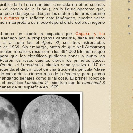
isible de la Luna (también conocida en otras culturas
«el conejo de la Luna»), es la figura aparente que,
 poco de peyote, dibujan los cráteres lunares durante
s culturas
que refieren este fenómeno, pueden verse
uien interpreta a su modo dependiendo del alucinógeno
echemos un cuarto a espadas por
Gagarin y los
, alienado por la propaganda capitalista, tiene asumido
gó a la Luna fue el
Apolo XI
, con tres astronautas
io de 1969. Sin embargo, antes de que Neil Armstrong
ehículos robóticos recorrieron los 384.000 kilómetros que
ara que los científicos pudiesen poner a punto las
. Fueron los rusos quienes dieron los primeros pasos.
Protón
, el
Lunokhod 1
alunizó sano y salvo el 17 de
cuerda al de un robot de una truculenta película “clase
o lo mejor de la ciencia rusa de la época y, para pasmo
mandando señales como si tal cosa. El primer robot de
 el soviético
Lunokhod 2
, mientras que la
Lunokhod 3
genes de su superficie en 1969.