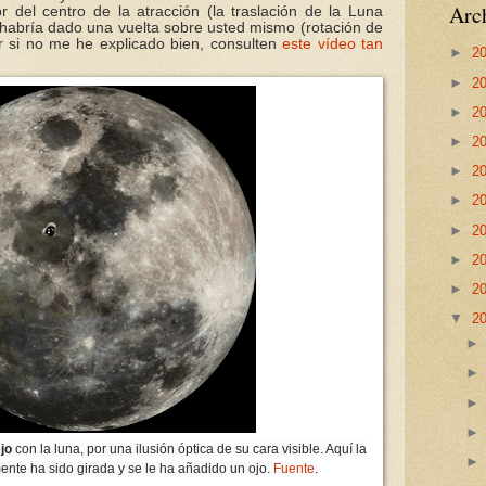
Arch
 del centro de la atracción (la traslación de la Luna
 habría dado una vuelta sobre usted mismo (rotación de
r si no me he explicado bien, consulten
este vídeo tan
►
2
►
2
►
2
►
2
►
2
►
2
►
2
►
2
►
2
▼
2
jo
con la luna, por una ilusión óptica de su cara visible. Aquí la
nte ha sido girada y se le ha añadido un ojo.
Fuente
.