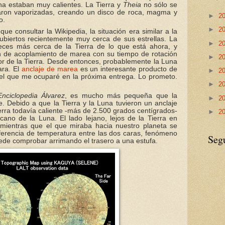
na estaban muy calientes. La Tierra y
Theia
no sólo se
edaron vaporizadas, creando un disco de roca, magma y
►
2
o.
►
2
e consultar la Wikipedia, la situación era similar a la
biertos recientemente muy cerca de sus estrellas. La
►
2
eces más cerca de la Tierra de lo que está ahora, y
 de acoplamiento de marea con su tiempo de rotación
►
2
dor de la Tierra. Desde entonces, probablemente la Luna
ara. El
anclaje de marea
es un interesante producto de
►
2
el que me ocuparé en la próxima entrega. Lo prometo.
►
2
Enciclopedia Álvarez
, es mucho más pequeña que la
►
2
e. Debido a que la Tierra y la Luna tuvieron un anclaje
ierra todavía caliente -más de 2.500 grados centígrados-
►
2
rcano de la Luna. El lado lejano, lejos de la Tierra en
, mientras que el que miraba hacia nuestro planeta se
ferencia de temperatura entre las dos caras, fenómeno
Seg
de comprobar arrimando el trasero a una estufa.