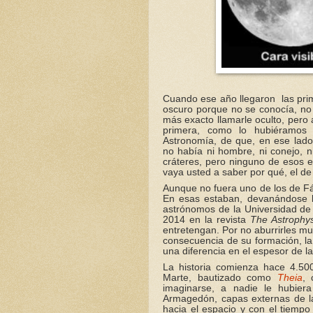
Cuando ese año llegaron las prim
oscuro porque no se conocía, no p
más exacto llamarle oculto, pero 
primera, como lo hubiéramos
Astronomía, de que, en ese lado
no había ni hombre, ni conejo, n
cráteres, pero ninguno de esos 
vaya usted a saber por qué, el de
Aunque no fuera uno de los de Fá
En esas estaban, devanándose 
astrónomos de la Universidad de 
2014 en la revista
The Astrophys
entretengan. Por no aburrirles mu
consecuencia de su formación, la
una diferencia en el espesor de la
La historia comienza hace 4.50
Marte, bautizado como
Theia
, 
imaginarse, a nadie le hubiera
Armagedón, capas externas de la
hacia el espacio y con el tiempo