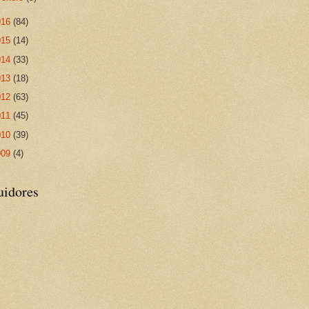
016
(84)
015
(14)
014
(33)
013
(18)
012
(63)
011
(45)
010
(39)
009
(4)
uidores