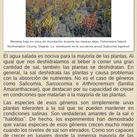
Marisma baja en zona de inundación durante las mareas altas. Fishermans Island,
Northampton County, Virginia. La dominante es la suculenta anual
Salicornia bigelovii.
El agua salada es nociva para la mayoría de las plantas. Al
igual que nos deshidratamos al beber o comer una gran
cantidad de sal, también las plantas se deshidratan. En
general, la sal deshidrata las plantas y causa problemas
con la absorción de nutrientes. No es el caso de géneros
como
Salicornia, Sarcocornia
o
Arthrocnemum
(familia
Amaranthaceae), que destacan por su capacidad de crecer
en condiciones que matarían a la mayoría de las plantas.
Las especies de esos géneros son simplemente unas
plantas tolerantes a la sal que se pueden mantener en
condiciones salinas. Son verdaderas amantes de la sal o
"halófitas". De hecho, los experimentos han demostrado
que varias especies de esos géneros crecen mucho mejor
cuando los niveles de sal son elevados. Como son capaces
de crecer en lugares donde la inmensa mayoría de las