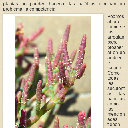
plantas no pueden hacerlo, las halófitas eliminan un
problema: la competencia.
Veamos
ahora
cómo se
las
arreglan
para
prosper
ar en un
ambient
e
salado.
Como
todas
las
suculent
as, las
halófitas
como
las
mencion
adas
tienen