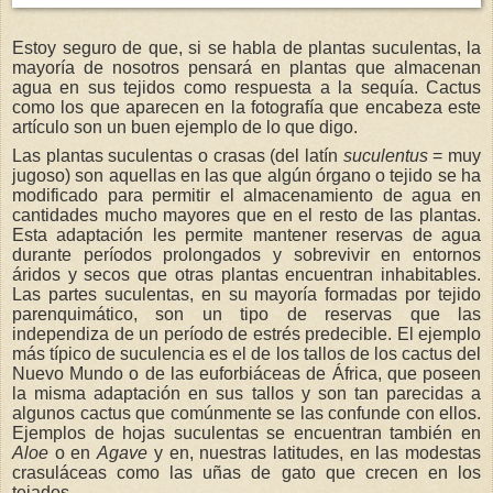
Estoy seguro de que, si se habla de plantas suculentas, la
mayoría de nosotros pensará en plantas que almacenan
agua en sus tejidos como respuesta a la sequía. Cactus
como los que aparecen en la fotografía que encabeza este
artículo son un buen ejemplo de lo que digo.
Las plantas suculentas o crasas (del latín
suculentus
= muy
jugoso) son aquellas en las que algún órgano o tejido se ha
modificado para permitir el almacenamiento de agua en
cantidades mucho mayores que en el resto de las plantas.
Esta adaptación les permite mantener reservas de agua
durante períodos prolongados y sobrevivir en entornos
áridos y secos que otras plantas encuentran inhabitables.
Las partes suculentas, en su mayoría formadas por tejido
parenquimático, son un tipo de reservas que las
independiza de un período de estrés predecible. El ejemplo
más típico de suculencia es el de los tallos de los cactus del
Nuevo Mundo o de las euforbiáceas de África, que poseen
la misma adaptación en sus tallos y son tan parecidas a
algunos cactus que comúnmente se las confunde con ellos.
Ejemplos de hojas suculentas se encuentran también en
Aloe
o en
Agave
y en, nuestras latitudes, en las modestas
crasuláceas como las uñas de gato que crecen en los
tejados.