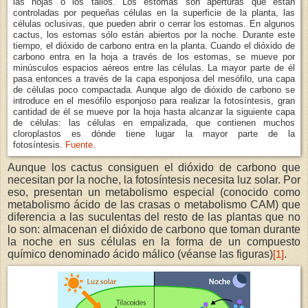
las hojas o los tallos. Los estomas son aperturas que están
controladas por pequeñas células en la superficie de la planta, las
células oclusivas, que pueden abrir o cerrar los estomas. En algunos
cactus, los estomas sólo están abiertos por la noche. Durante este
tiempo, el dióxido de carbono entra en la planta. Cuando el dióxido de
carbono entra en la hoja a través de los estomas, se mueve por
minúsculos espacios aéreos entre las células. La mayor parte de él
pasa entonces a través de la capa esponjosa del mesófilo, una capa
de células poco compactada. Aunque algo de dióxido de carbono se
introduce en el mesófilo esponjoso para realizar la fotosíntesis, gran
cantidad de él se mueve por la hoja hasta alcanzar la siguiente capa
de células: las células en empalizada, que contienen muchos
cloroplastos es dónde tiene lugar la mayor parte de la
fotosíntesis.
Fuente
.
Aunque los cactus consiguen el dióxido de carbono que
necesitan por la noche, la fotosíntesis necesita luz solar. Por
eso, presentan un metabolismo especial (conocido como
metabolismo ácido de las crasas o metabolismo CAM) que
diferencia a las suculentas del resto de las plantas que no
lo son: almacenan el dióxido de carbono que toman durante
la noche en sus células en la forma de un compuesto
químico denominado ácido málico (véanse las figuras)
.
[1]