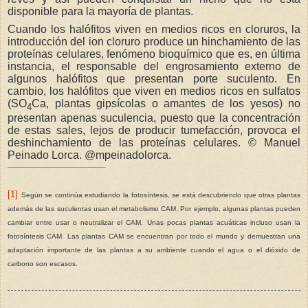
disponible para la mayoría de plantas.
Cuando los halófitos viven en medios ricos en cloruros, la
introducción del ion cloruro produce un hinchamiento de las
proteínas celulares, fenómeno bioquímico que es, en última
instancia, el responsable del engrosamiento externo de
algunos halófitos que presentan porte suculento. En
cambio, los halófitos que viven en medios ricos en sulfatos
(SO
Ca, plantas gipsícolas o amantes de los yesos) no
4
presentan apenas suculencia, puesto que la concentración
de estas sales, lejos de producir tumefacción, provoca el
deshinchamiento de las proteínas celulares.
©
Manuel
Peinado Lorca. @mpeinadolorca.
[1]
Según se continúa estudiando la fotosíntesis, se está descubriendo que otras plantas
además de las suculentas usan el metabolismo CAM. Por ejemplo, algunas plantas pueden
cambiar entre usar o neutralizar el CAM. Unas pocas plantas acuáticas incluso usan la
fotosíntesis CAM. Las plantas CAM se encuentran por todo el mundo y demuestran una
adaptación importante de las plantas a su ambiente cuando el agua o el dióxido de
carbono son escasos.