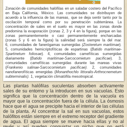
Zonación de comunidades halófilas en un saladar costero del Pacífico
en Baja California, México. Las comunidades se distribuyen de
acuerdo a la influencia de las mareas, que se deja sentir tanto por la
oscilación temporal como por su penetración subterránea. La
concentración de sales en el suelo es mayor en las zonas donde
predomina la evaporación (zonas 2, 3 y 4 en la figura), porque en las
zonas permanentemente o casi permanentemente encharcadas
(zonas 5 y 6 en la figura) la salinidad será siempre la del mar.
comunidades de fanerógamas sumergidas
(Zosteretum maritimae
).
6,
5, comunidades hemicriptofíticas de espartinas (
Batido maritimae-
Spartinetum foliosae
). 4, comunidades camefíticas sumergidas
diariamente (
Batido maritimae-Sarcocornietum pacificae
). 3,
comunidades camefíticas sumergidas durante las mareas vivas
(
Frankenio salinae-Sarcocornietum pacificae)
. 2, comunidades
nanofanerofíticas emergidas (
Monanthochlo littoralis-Arthrocnemetum
subterminalis)
. 1, vegetación climatófila mesotropical.
Las plantas halófilas suculentas absorben activamente
sales de su entorno y la introducen en sus vacuolas. Esto
significa que la concentración dentro de la vacuola es
mayor que la concentración fuera de la célula. La ósmosis
hace que el agua se precipite hacia el interior de las células
de la planta. Al concentrar la sal en sus vacuolas, estos
halófitos están siempre en el extremo receptor del gradiente
de agua. El agua siempre se mueve hacia ellas y no al
revés y así pueden conquistar un nicho que no está