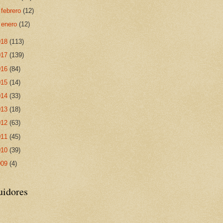
►
febrero
(12)
►
enero
(12)
018
(113)
017
(139)
016
(84)
015
(14)
014
(33)
013
(18)
012
(63)
011
(45)
010
(39)
009
(4)
uidores