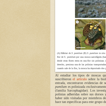
(A) Hábitat de
S. pumilum
(B)
S. pumilum
in situ 
flor de S
. pumilum
por una mosca sarcofágida (barr
desde otras flores entra en una flor sin poliniza
derecho, presiona una de las polinias transportadas
cuando sale de la flor, la mosca ha depositado dos p
Al estudiar los tipos de moscas qu
suscribieron
el artículo
sobre la biol
entrada, encontraron evidencias de 
pumilum
es polinizada exclusivament
(familia Sarcophagidae). Los invest
polinias adheridas sobre sus dorsos 
haber sido visitadas por miembros de 
hace tan específicas para este grupo 