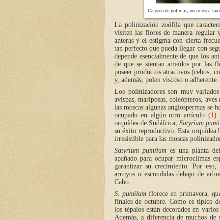
Cargada de polinias, una mosca sarc
La polinización zoófila que caracter
visiten las flores de manera regular 
anteras y el estigma con cierta frecu
tan perfecto que pueda llegar con segu
depende esencialmente de que los anim
de que se sientan atraídos por las f
poseer productos atractivos (cebos, c
y, además, polen viscoso o adherente.
Los polinizadores son muy variados 
avispas, mariposas, coleópteros, aves
las moscas algunas angiospermas se ha
ocupado en algún otro artículo (
1
)
orquídea de Sudáfrica,
Satyrium pum
su éxito reproductivo. Esta orquídea 
irresistible para las moscas polinizado
Satyrium pumilum
es una planta del
apañado para ocupar microclimas esp
garantizar su crecimiento. Por eso,
arroyos o escondidas debajo de arbus
Cabo.
S. pumilum
florece en primavera, que
finales de octubre. Como es típico d
los tépalos están decorados en varios 
Además, a diferencia de muchos de s