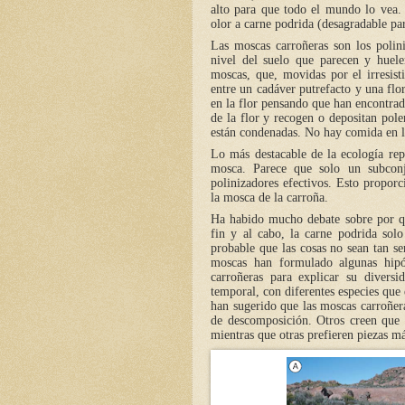
alto para que todo el mundo lo vea. 
olor a carne podrida (desagradable par
Las moscas carroñeras son los polin
nivel del suelo que parecen y huele
moscas, que, movidas por el irresist
entre un cadáver putrefacto y una flo
en la flor pensando que han encontra
de la flor y recogen o depositan pole
están condenadas. No hay comida en la
Lo más destacable de la ecología re
mosca. Parece que solo un subconj
polinizadores efectivos. Esto proporc
la mosca de la carroña.
Ha habido mucho debate sobre por qué
fin y al cabo, la carne podrida sol
probable que las cosas no sean tan se
moscas han formulado algunas hipót
carroñeras para explicar su divers
temporal, con diferentes especies que
han sugerido que las moscas carroñera
de descomposición. Otros creen que 
mientras que otras prefieren piezas m