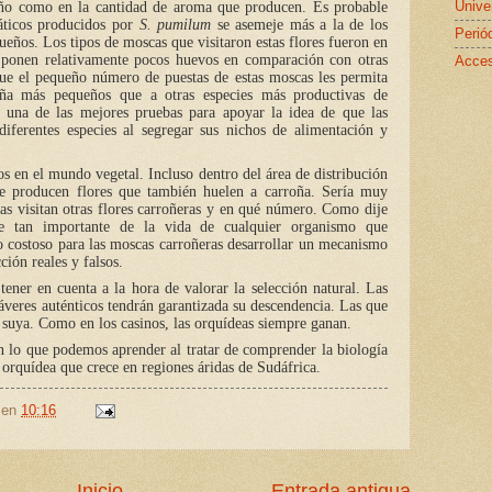
Unive
año como en la cantidad de aroma que producen. Es probable
áticos producidos por
S. pumilum
se asemeje más a la de los
Perió
ños. Los tipos de moscas que visitaron estas flores fueron en
 ponen relativamente pocos huevos en comparación con otras
Acces
ue el pequeño número de puestas de estas moscas les permita
roña más pequeños que a otras especies más productivas de
 una de las mejores pruebas para apoyar la idea de que las
diferentes especies al segregar sus nichos de alimentación y
os en el mundo vegetal. Incluso dentro del área de distribución
ue producen flores que también huelen a carroña. Sería muy
as visitan otras flores carroñeras y en qué número. Como dije
te tan importante de la vida de cualquier organismo que
 costoso para las moscas carroñeras desarrollar un mecanismo
ción reales y falsos.
 tener en cuenta a la hora de valorar la selección natural. Las
veres auténticos tendrán garantizada su descendencia. Las que
a suya. Como en los casinos, las orquídeas siempre ganan.
en lo que podemos aprender al tratar de comprender la biología
orquídea que crece en regiones áridas de Sudáfrica.
en
10:16
Inicio
Entrada antigua