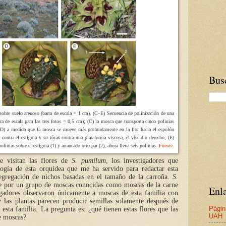
Busc
sobre suelo arenoso (barra de escala = 1 cm). (C–E) Secuencia de polinización de una
a de escala para las tres fotos = 0,5 cm); (C) la mosca que transporta cinco polinias
r; (D) a medida que la mosca se mueve más profundamente en la flor hacia el espolón
 contra el estigma y su tórax contra una plataforma viscosa, el viscidio derecho; (E)
olinias sobre el estigma (1) y arrancado otro par (2); ahora lleva seis polinias.
Fuente
.
e visitan las flores de
S. pumilum
, los investigadores que
ogía de esta orquídea que me ha servido para redactar esta
segregación de nichos basadas en el tamaño de la carroña.
S.
e por un grupo de moscas conocidas como moscas de la carne
Enla
igadores observaron únicamente a moscas de esta familia con
y las plantas parecen producir semillas solamente después de
Págin
esta familia. La pregunta es: ¿qué tienen estas flores que las
UAH
de moscas?