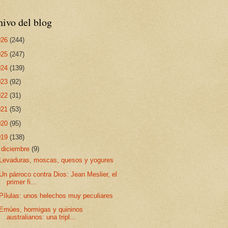
ivo del blog
026
(244)
025
(247)
024
(139)
023
(92)
022
(31)
021
(53)
020
(95)
019
(138)
▼
diciembre
(9)
Levaduras, moscas, quesos y yogures
Un párroco contra Dios: Jean Meslier, el
primer fi...
Pílulas: unos helechos muy peculiares
Emúes, hormigas y quininos
australianos: una tripl...