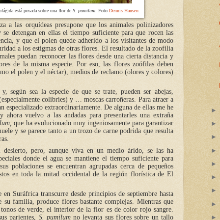
ofágida está posada sobre una flor de
S. pumilum
. Foto
Dennis Hansen.
iza a las orquídeas presupone que los animales polinizadores
y se detengan en ellas el tiempo suficiente para que rocen las
encia, y que el polen quede adherido a los visitantes de modo
ridad a los estigmas de otras flores. El resultado de la zoofilia
ales puedan reconocer las flores desde una cierta distancia y
lores de la misma especie. Por eso, las flores zoófilas deben
omo el polen y el néctar), medios de reclamo (olores y colores)
y, según sea la especie de que se trate, pueden ser abejas,
 (especialmente colibríes) y … moscas carroñeras. Para atraer a
n especializado extraordinariamente. De alguna de ellas me he
 y ahora vuelvo a las andadas para presentarles una extraña
ilum,
que ha evolucionado muy ingeniosamente para garantizar
huele y se parece tanto a un trozo de carne podrida que resulta
ras.
 desierto, pero, aunque viva en un medio árido, se las ha
eciales donde el agua se mantiene el tiempo suficiente para
 sus poblaciones se encuentran agrupadas cerca de pequeños
tos en toda la mitad occidental de la región florística de El
 en Suráfrica transcurre desde principios de septiembre hasta
e su familia, produce flores bastante complejas. Mientras que
tonos de verde, el interior de la flor es de color rojo sangre.
us parientes,
S. pumilum
no levanta sus flores sobre un tallo