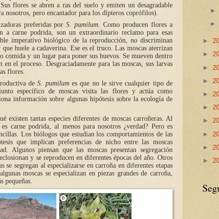
Sus flores se abren a ras del suelo y emiten un desagradable
a nosotros, pero encantador para los dípteros coprófilos).
izadoras preferidas por
S. pumilum
. Como producen flores a
n a carne podrida, son un extraordinario reclamo para esas
ible imperativo biológico de la reproducción, no discriminan
►
2
r que huele a cadaverina. Ese es el truco. Las moscas aterrizan
►
2
do comida y un lugar para poner sus huevos. Se mueven dentro
n en el proceso. Desgraciadamente para las moscas, sus larvas
►
2
s flores.
►
2
productiva de
S. pumilum
es que no le sirve cualquier tipo de
unto específico de moscas visita las flores y actúa como
►
2
iona información sobre algunas hipótesis sobre la ecología de
►
2
 existen tantas especies diferentes de moscas carroñeras. Al
►
2
o es carne podrida, al menos para nosotros ¿verdad? Pero es
►
2
ncillas. Los biólogos que estudian los comportamientos de las
esis que implican preferencias de nicho entre las moscas
►
2
idad. Algunos piensan que las moscas presentan segregación
 eclosionan y se reproducen en diferentes épocas del año. Otros
►
2
s se segregan al especializarse en carroña en diferentes etapas
algunas moscas se especializan en piezas grandes de carroña,
ás pequeñas.
Seg