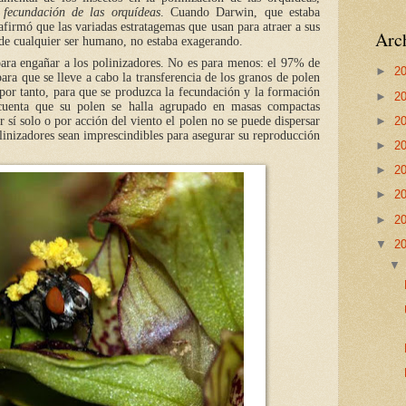
 fecundación de las orquídeas
. Cuando Darwin, que estaba
 afirmó que las variadas estratagemas que usan para atraer a sus
Arch
 de cualquier ser humano, no estaba exagerando.
ara engañar a los polinizadores. No es para menos: el 97% de
►
2
para que se lleve a cabo la transferencia de los granos de polen
, por tanto, para que se produzca la fecundación y la formación
►
2
cuenta que su polen se halla agrupado en masas compactas
 sí solo o por acción del viento el polen no se puede dispersar
►
2
olinizadores sean imprescindibles para asegurar su reproducción
►
2
►
2
►
2
►
2
▼
2