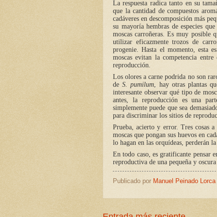
La respuesta radica tanto en su tam
que la cantidad de compuestos arom
cadáveres en descomposición más peque
su mayoría hembras de especies que
moscas carroñeras. Es muy posible q
utilizar eficazmente trozos de car
progenie. Hasta el momento, esta es
moscas evitan la competencia entre 
reproducción.
Los olores a carne podrida no son rar
de
S. pumilum
, hay otras plantas q
interesante observar qué tipo de mosc
antes, la reproducción es una par
simplemente puede que sea demasiado
para discriminar los sitios de reproduc
Prueba, acierto y error. Tres cosas a
moscas que pongan sus huevos en cadá
lo hagan en las orquídeas, perderán l
En todo caso, es gratificante pensar 
reproductiva de una pequeña y oscura 
Publicado por
Manuel Peinado Lorca
Entrada más reciente