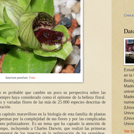
Crea tu
Dat
Estud
en la
Satyrium pumilum
.
Foto
.
Bioló
Madri
unive
lo es probable que cambie un poco su perspectiva sobre las
Madri
iempre haya considerado como el epítome de la belleza floral.
 y variadas flores de las más de 25.000 especies descritas de
numer
zación.
(Univ
Univer
 capítulo maravilloso en la biología de esta familia de plantas
(Univ
permas por la complejidad de sus flores y por las complicadas
ntes polinizadores. Es un tema que ha captado la atención de
Unive
iempo, incluyendo a Charles Darwin, que realizó las primeras
Ver to
amental de los insectos en la polinización de las orquídeas,