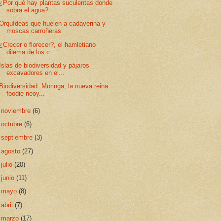
¿Por qué hay plantas suculentas donde
sobra el agua?
Orquídeas que huelen a cadaverina y
moscas carroñeras
¿Crecer o florecer?, el hamletiano
dilema de los c...
Islas de biodiversidad y pájaros
excavadores en el...
Biodiversidad: Moringa, la nueva reina
foodie neoy...
►
noviembre
(6)
►
octubre
(6)
►
septiembre
(3)
►
agosto
(27)
►
julio
(20)
►
junio
(11)
►
mayo
(8)
►
abril
(7)
►
marzo
(17)