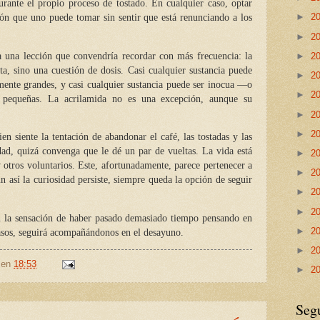
urante el propio proceso de tostado. En cualquier caso, optar
►
2
ión que uno puede tomar sin sentir que está renunciando a los
►
2
ra una lección que convendría recordar con más frecuencia: la
►
2
a, sino una cuestión de dosis. Casi cualquier sustancia puede
►
2
emente grandes, y casi cualquier sustancia puede ser inocua —o
►
2
s pequeñas. La acrilamida no es una excepción, aunque su
►
2
►
2
en siente la tentación de abandonar el café, las tostadas y las
dad, quizá convenga que le dé un par de vueltas. La vida está
►
2
y otros voluntarios. Este, afortunadamente, parece pertenecer a
►
2
un así la curiosidad persiste, siempre queda la opción de seguir
►
2
►
2
on la sensación de haber pasado demasiado tiempo pensando en
►
2
casos, seguirá acompañándonos en el desayuno.
►
2
en
18:53
►
2
Seg