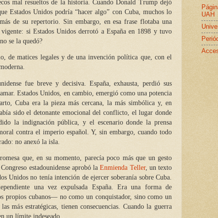
ecos mal resueltos de la historia. Cuando Donald Trump dejó
Págin
que Estados Unidos podría “hacer algo” con Cuba, muchos lo
UAH
más de su repertorio. Sin embargo, en esa frase flotaba una
Unive
o vigente: si Estados Unidos derrotó a España en 1898 y tuvo
Perió
no se la quedó?
Acces
lo, de matices legales y de una invención política que, con el
 moderna.
nidense fue breve y decisiva. España, exhausta, perdió sus
tramar. Estados Unidos, en cambio, emergió como una potencia
arto, Cuba era la pieza más cercana, la más simbólica y, en
bía sido el detonante emocional del conflicto, el lugar donde
ido la indignación pública, y el escenario donde la prensa
moral contra el imperio español. Y, sin embargo, cuando todo
ado: no anexó la isla.
 promesa que, en su momento, parecía poco más que un gesto
el Congreso estadounidense aprobó la
Enmienda Teller
, un texto
os Unidos no tenía intención de ejercer soberanía sobre Cuba.
independiente una vez expulsada España. Era una forma de
los propios cubanos— no como un conquistador, sino como un
 las más estratégicas, tienen consecuencias. Cuando la guerra
en un límite indeseado.