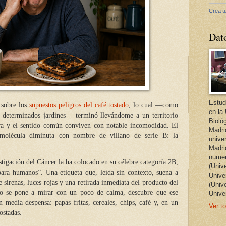
Crea tu
Dat
Estud
 sobre los
supuestos peligros del café tostado
, lo cual —como
en la
 determinados jardines— terminó llevándome a un territorio
Bioló
tiva y el sentido común conviven con notable incomodidad. El
Madri
 molécula diminuta con nombre de villano de serie B: la
unive
Madri
numer
stigación del Cáncer la ha colocado en su célebre categoría 2B,
(Univ
para humanos”. Una etiqueta que, leída sin contexto, suena a
Univer
sirenas, luces rojas y una retirada inmediata del producto del
(Univ
o se pone a mirar con un poco de calma, descubre que ese
Unive
 media despensa: papas fritas, cereales, chips, café y, en un
Ver to
ostadas.