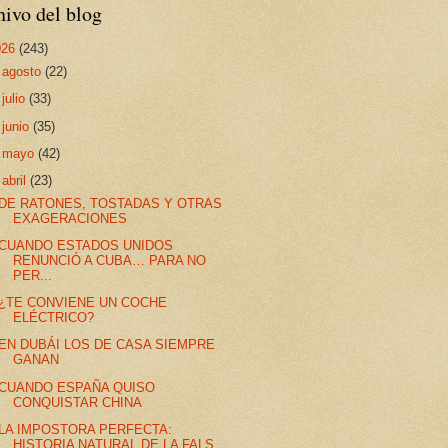
ivo del blog
026
(243)
►
agosto
(22)
►
julio
(33)
►
junio
(35)
►
mayo
(42)
▼
abril
(23)
DE RATONES, TOSTADAS Y OTRAS
EXAGERACIONES
CUANDO ESTADOS UNIDOS
RENUNCIÓ A CUBA… PARA NO
PER...
¿TE CONVIENE UN COCHE
ELÉCTRICO?
EN DUBÁI LOS DE CASA SIEMPRE
GANAN
CUANDO ESPAÑA QUISO
CONQUISTAR CHINA
LA IMPOSTORA PERFECTA:
HISTORIA NATURAL DE LA FALS...