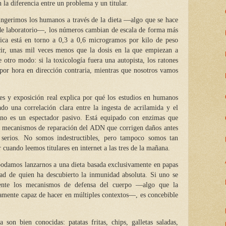
 la diferencia entre un problema y un titular.
ingerimos los humanos a través de la dieta —algo que se hace
s de laboratorio—, los números cambian de escala de forma más
ípica está en torno a 0,3 a 0,6 microgramos por kilo de peso
cir, unas mil veces menos que la dosis en la que empiezan a
e otro modo: si la toxicología fuera una autopista, los ratones
 por hora en dirección contraria, mientras que nosotros vamos
les y exposición real explica por qué los estudios en humanos
 una correlación clara entre la ingesta de acrilamida y el
 no es un espectador pasivo. Está equipado con enzimas que
on mecanismos de reparación del ADN que corrigen daños antes
serios. No somos indestructibles, pero tampoco somos tan
 cuando leemos titulares en internet a las tres de la mañana.
 podamos lanzarnos a una dieta basada exclusivamente en papas
idad de quien ha descubierto la inmunidad absoluta. Si uno se
mente los mecanismos de defensa del cuerpo —algo que la
amente capaz de hacer en múltiples contextos—, es concebible
 son bien conocidas: patatas fritas, chips, galletas saladas,