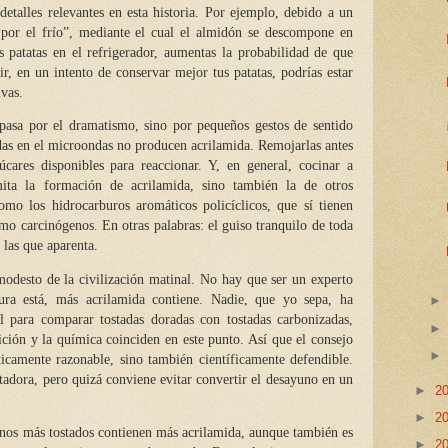
detalles relevantes en esta historia. Por ejemplo,
debido a un
por el frío”, mediante el cual el almidón se descompone en
as patatas en el refrigerador, aumentas la probabilidad de que
ir, en un intento de conservar mejor tus patatas, podrías estar
vas.
 pasa por el dramatismo, sino por pequeños gestos de sentido
das en el microondas no producen acrilamida. Remojarlas antes
úcares disponibles para reaccionar. Y, en general, cocinar a
ita la formación de acrilamida, sino también la de otros
o los hidrocarburos aromáticos policíclicos, que sí tienen
mo carcinógenos. En otras palabras: el guiso tranquilo de toda
 las que aparenta.
modesto de la civilización matinal. No hay que ser un experto
ra está, más acrilamida contiene. Nadie, que yo sepa, ha
l para comparar tostadas doradas con tostadas carbonizadas,
uición y la química coinciden en este punto. Así que el consejo
icamente razonable, sino también científicamente defendible.
stadora, pero quizá conviene evitar convertir el desayuno en un
►
2
►
2
nos más tostados contienen más acrilamida, aunque también es
►
2