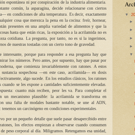
ón espontánea ni por conspiración de la industria alimentaria.
Arch
ante común, la asparagina, decide relacionarse con ciertos
sa— en condiciones de alta temperatura. Es decir, exactamente
▼
2
lquier cosa que merezca la pena en la cocina: freír, hornear,
están presentes en una amplia variedad de alimentos y que la
osas hasta que están ricas, la exposición a la acrilamida no es
eza cotidiana. La pregunta, por tanto, no es si la ingerimos,
nos de nuestras tostadas con un cierto tono de gravedad.
ve interesante, porque para responder a esa pregunta hay que
irar los números. Pero antes, por supuesto, hay que pasar por
a moderna, que comienza invariablemente con ratones. A estos
a sustancia sospechosa —en este caso, acrilamida— en dosis
fectivamente, algo sucede. En los estudios clásicos, los ratones
s cuando se les expone a cantidades suficientemente elevadas.
espuesta: cuanto más reciben, peor les va. Para completar el
can un mecanismo plausible: la acrilamida se transforma en
con una falta de modales bastante notable, se une al ADN,
 tenemos un carcinógeno en condiciones experimentales.
vo por un pequeño detalle que suele pasar desapercibido entre
os ratones, los efectos empiezan a observarse cuando consumen
 de peso corporal al día. Miligramos. Retengamos esa unidad,