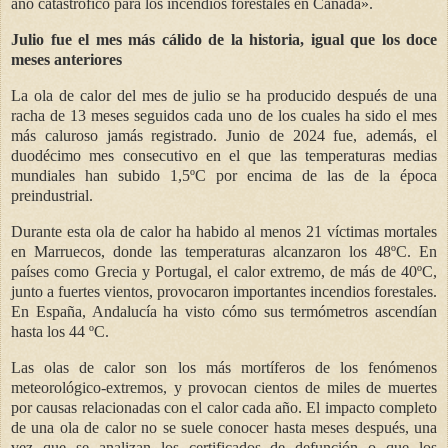
año catastrófico para los incendios forestales en Canadá».
Julio fue el mes más cálido de la historia, igual que los doce
meses anteriores
La ola de calor del mes de julio se ha producido después de una
racha de 13 meses seguidos cada uno de los cuales ha sido el mes
más caluroso jamás registrado. Junio de 2024 fue, además, el
duodécimo mes consecutivo en el que las temperaturas medias
mundiales han subido 1,5ºC por encima de las de la época
preindustrial.
Durante esta ola de calor ha habido al menos 21 víctimas mortales
en Marruecos, donde las temperaturas alcanzaron los 48ºC. En
países como Grecia y Portugal, el calor extremo, de más de 40ºC,
junto a fuertes vientos, provocaron importantes incendios forestales.
En España, Andalucía ha visto cómo sus termómetros ascendían
hasta los 44 ºC.
Las olas de calor son los más mortíferos de los fenómenos
meteorológico-extremos, y provocan cientos de miles de muertes
por causas relacionadas con el calor cada año. El impacto completo
de una ola de calor no se suele conocer hasta meses después, una
vez que se analizan los certificados de defunción o que los