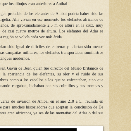
 que los dibujos eran anteriores a Aníbal.
gen probable de los elefantes de Aníbal podría haber sido las
gelia. Allí vivían en ese momento los elefantes africanos de
ueños, de aproximadamente 2,5 m de altura en la cruz, muy
s de casi cuatro metros de altura. Los elefantes del Atlas se
a región se volvía cada vez más árida.
ían sido igual de difíciles de entrenar y habrían sido menos
uas campañas militares, los elefantes transportaban suministros
 tanques modernos.
tes
, Gavin de Beer, quien fue director del Museo Británico de
 la apariencia de los elefantes, su olor y el ruido de sus
mbres como a los caballos a los que se enfrentaban, sino que
 cuando cargaban, luchaban con sus colmillos y sus trompas y
 fuerza de invasión de Aníbal en el año 218 a.C., reunida en
ue para muchos historiadores que aceptan la conclusión de De
ntes eran africanos, ya sea de las montañas del Atlas o del sur