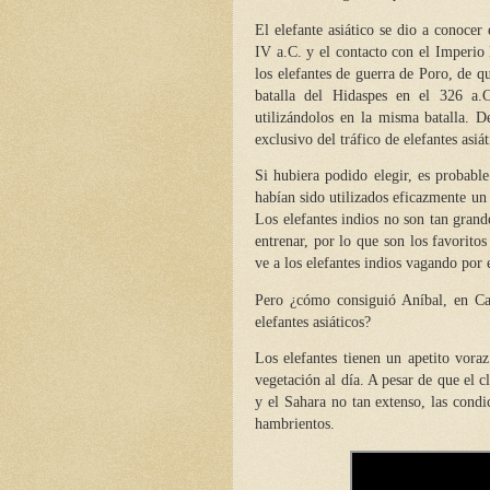
El elefante asiático se dio a conocer
IV a.C. y el contacto con el Imperio
los elefantes de guerra de Poro, de q
batalla del Hidaspes en el 326 a.
utilizándolos en la misma batalla. D
exclusivo del tráfico de elefantes asiát
Si hubiera podido elegir, es probable
habían sido utilizados eficazmente un
Los elefantes indios no son tan grand
entrenar, por lo que son los favorito
ve a los elefantes indios vagando por e
Pero ¿cómo consiguió Aníbal, en Car
elefantes asiáticos?
Los elefantes tienen un apetito vor
vegetación al día. A pesar de que el 
y el Sahara no tan extenso, las condic
hambrientos.