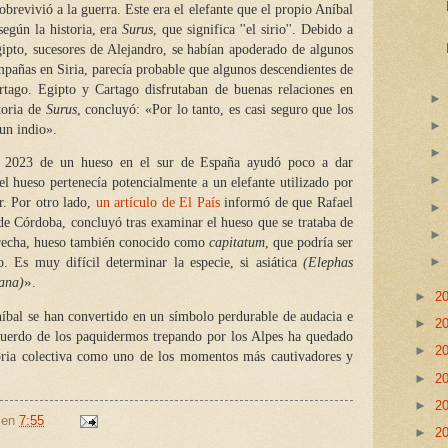
sobrevivió a la guerra. Este era el elefante que el propio Aníbal
egún la historia, era
Surus
, que significa ''el sirio''. Debido a
ipto, sucesores de Alejandro, se habían apoderado de algunos
mpañas en Siria, parecía probable que algunos descendientes de
artago. Egipto y Cartago disfrutaban de buenas relaciones en
storia de
Surus
, concluyó:
«
Por lo tanto, es casi seguro que los
 un indio
»
.
e 2023 de un hueso en el sur de España ayudó poco a dar
 el hueso pertenecía potencialmente a un elefante utilizado por
r. Por otro lado,
un artículo de El País
informó de que Rafael
de Córdoba, concluyó tras examinar el hueso que se trataba de
erecha, hueso también conocido como
capitatum
, que podría ser
o. Es muy difícil determinar la especie, si asiática
(Elephas
»
ana)
.
►
2
níbal se han convertido en un símbolo perdurable de audacia e
►
2
ecuerdo de los paquidermos trepando por los Alpes ha quedado
►
2
ria colectiva como uno de los momentos más cautivadores y
►
2
►
2
en
7:55
►
2