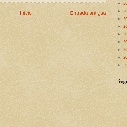
►
2
►
2
Inicio
Entrada antigua
►
2
►
2
►
2
►
2
►
2
►
2
►
2
Seg