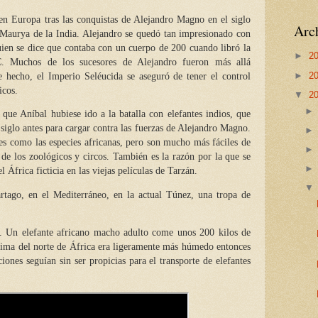
 en Europa tras las conquistas de Alejandro Magno en el siglo
Arch
 Maurya de la India. Alejandro se quedó tan impresionado con
uien se dice que contaba con un cuerpo de 200 cuando libró la
►
2
C. Muchos de los sucesores de Alejandro fueron más allá
►
2
e hecho, el Imperio Seléucida se aseguró de tener el control
icos.
▼
2
 que Aníbal hubiese ido a la batalla con elefantes indios, que
 siglo antes para cargar contra las fuerzas de Alejandro Magno.
es como las especies africanas, pero son mucho más fáciles de
s de los zoológicos y circos. También es la razón por la que se
l África ficticia en las viejas películas de Tarzán.
tago, en el Mediterráneo, en la actual Túnez, una tropa de
az. Un elefante africano macho adulto come unos 200 kilos de
clima del norte de África era ligeramente más húmedo entonces
iones seguían sin ser propicias para el transporte de elefantes