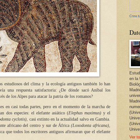
Crea tu
Dat
Estud
en la
s estudiosos del clima y la ecología antiguos también lo han
Bioló
Madri
vía una respuesta satisfactoria: ¿De dónde sacó Aníbal los
unive
vés de los Alpes para atacar la patria de los romanos?
Madri
es en casi todas partes, pero en el momento de la marcha de
numer
(Univ
n dos especies: el elefante asiático (
Elephas maximus)
y el
Univer
donta cyclotis)
, casi extinto en la actualidad salvo en Gambia.
(Univ
nte africano del centro y sur de África
(Loxodonta africana)
,
Unive
ca que todos los escritores antiguos afirmaran que el elefante
Ver to