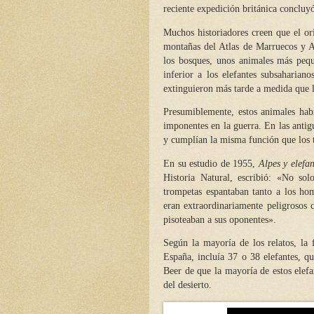
reciente expedición británica concluyó
Muchos historiadores creen que el ori
montañas del Atlas de Marruecos y Ar
los bosques, unos animales más peq
inferior a los elefantes subsahariano
extinguieron más tarde a medida que l
Presumiblemente, estos animales habr
imponentes en la guerra. En las antig
y cumplían la misma función que los
En su estudio de 1955,
Alpes y elefan
Historia Natural, escribió:
«
No solo
trompetas espantaban tanto a los ho
eran extraordinariamente peligrosos
pisoteaban a sus oponentes
»
.
Según la mayoría de los relatos, la
España, incluía 37 o 38 elefantes, q
Beer de que la mayoría de estos elefa
del desierto.