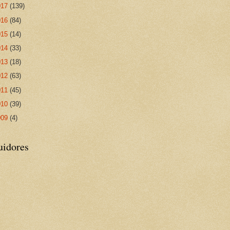
017
(139)
016
(84)
015
(14)
014
(33)
013
(18)
012
(63)
011
(45)
010
(39)
009
(4)
uidores