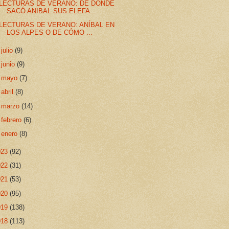
LECTURAS DE VERANO: DE DÓNDE
SACÓ ANIBAL SUS ELEFA...
LECTURAS DE VERANO: ANÍBAL EN
LOS ALPES O DE CÓMO ...
►
julio
(9)
►
junio
(9)
►
mayo
(7)
►
abril
(8)
►
marzo
(14)
►
febrero
(6)
►
enero
(8)
023
(92)
022
(31)
021
(53)
020
(95)
019
(138)
018
(113)