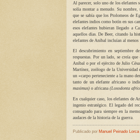
Al parecer, solo uno de los elefantes 
solía montar a menudo. Su nombre, s
que se sabía que los Ptolomeos de Eg
elefantes indios como botín en sus ca
esos elefantes hubieran llegado a C
aquellos días. De Beer, citando la hi
elefantes de Aníbal incluían al menos
El descubrimiento en septiembre d
respuestas. Por un lado, se creía que
Aníbal o por el ejército de Julio Césa
Martínez, zoólogo de la Universidad 
«
un
carpo perteneciente a la mano d
tanto de un elefante africano o indi
maximus)
o africana
(Loxodonta afric
En cualquier caso, los elefantes de A
ingenio estratégico. El legado del r
consagrado para siempre en la memo
audaces de la historia de la guerra.
Publicado por
Manuel Peinado Lorca