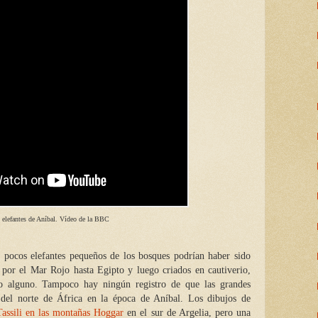
 elefantes de Aníbal. Vídeo de la BBC
s pocos elefantes pequeños de los bosques podrían haber sido
o por el Mar Rojo hasta Egipto y luego criados en cautiverio,
io alguno. Tampoco hay ningún registro de que las grandes
s del norte de África en la época de Aníbal. Los dibujos de
Tassili en las montañas Hoggar
en el sur de Argelia, pero una