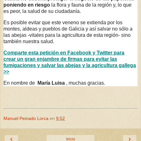
poniendo en riesgo
la flora y fauna de la región y, lo que
es peor, la salud de su ciudadanía.
Es posible evitar que este veneno se extienda por los
montes, aldeas y pueblos de Galicia y así salvar no sólo a
las abejas -vitales para la agricultura de esta región- sino
también nuestra salud.
Comparte esta petición en Facebook y Twitter para
crear un gran enjambre de firmas para evitar las
fumigaciones y salvar las abejas y la agricultura gallega
>>
En nombre de
María Luisa
, muchas gracias.
Manuel Peinado Lorca
en
9:52
‹
›
Inicio