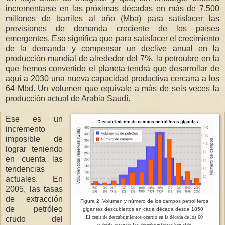
incrementarse en las próximas décadas en más de 7.500
millones de barriles al año (Mba) para satisfacer las
previsiones de demanda creciente de los países
emergentes. Eso significa que para satisfacer el crecimiento
de la demanda y compensar un declive anual en la
producción mundial de alrededor del 7%, la petroubre en la
que hemos convertido el planeta tendrá que desarrollar de
aquí a 2030 una nueva capacidad productiva cercana a los
64 Mbd. Un volumen que equivale a más de seis veces la
producción actual de Arabia Saudí.
Ese es un
incremento
imposible de
lograr teniendo
en cuenta las
tendencias
actuales. En
2005, las tasas
de extracción
Figura 2. Volumen y número de los campos petrolíferos
de petróleo
gigantes
descubiertos en cada década desde 1850.
El cenit de descubrimientos
ocurrió
en la década de los 60
crudo del