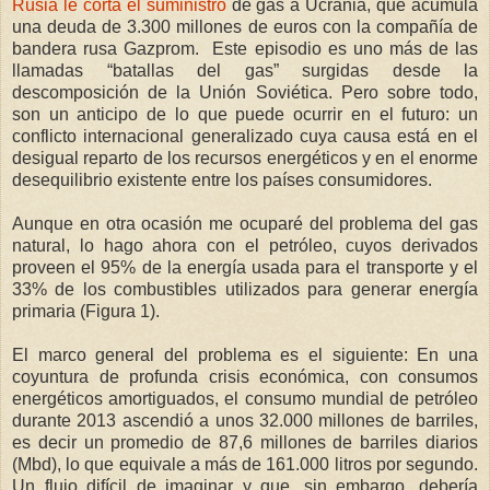
Rusia le corta el suministro
de gas a Ucrania, que acumula
una deuda de 3.300 millones de euros con la compañía de
bandera rusa Gazprom. Este episodio es uno más de las
llamadas “batallas del gas” surgidas desde la
descomposición de la Unión Soviética. Pero sobre todo,
son un anticipo de lo que puede ocurrir en el futuro: un
conflicto internacional generalizado cuya causa está en el
desigual reparto de los recursos energéticos y en el enorme
desequilibrio existente entre los países consumidores.
Aunque en otra ocasión me ocuparé del problema del gas
natural, lo hago ahora con el petróleo, cuyos derivados
proveen el 95% de la energía usada para el transporte y el
33% de los combustibles utilizados para generar energía
primaria (Figura 1).
El marco general del problema es el siguiente: En una
coyuntura de profunda crisis económica, con consumos
energéticos amortiguados, el consumo mundial de petróleo
durante 2013 ascendió a unos 32.000 millones de barriles,
es decir un promedio de 87,6 millones de barriles diarios
(Mbd), lo que equivale a más de 161.000 litros por segundo.
Un flujo difícil de imaginar y que, sin embargo, debería