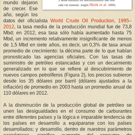
y desde entonces
los descubrimientos han sido
mundo dejaron
Höök et al.
cada vez menores.
(según
2009).
de crecer. Ese
año, según los
datos del oficialista
World Crude Oil Production, 1995–
2012
, la tasa media de la producción mundial fue de 73,8
Mbd; en 2012, esa tasa sólo había aumentado hasta 75
Mbd, un incremento relativamente insignificante de menos
de 1,5 Mbd en siete años, es decir, un 0,3% de tasa anual
promedio de crecimiento: la décima parte de lo que habían
pronosticado las agencias oficiales. Con las tasas de
suministro de petróleo estancadas y con un decaimiento
generalizado en lo que se refiere al descubrimiento de
nuevos campos petrolíferos (Figura 2), los precios subieron
desde los 35 dólares por barril (dólares ajustados a la
inflación) de promedio en 2003 hasta un promedio anual de
110 dólares en 2012.
A la disminución de la producción global de petróleo se
unen las desigualdades en el consumo de carburantes
entre diferentes países y la lógica e imparable tendencia de
los países en desarrollo a equipararse con los países
desarrollados; y desarrollo, dentro de nuestros parámetros