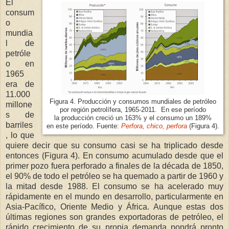
El
consum
o
mundia
l de
petróle
o en
1965
era de
11.000
Figura 4. Producción y consumos mundiales de petróleo
millone
por región petrolífera, 1965-2011. En ese período
s de
la producción creció un 163% y el consumo un 189%
barriles
en este período. Fuente:
Perfora, chico, perfora
(Figura 4).
, lo que
quiere decir que su consumo casi se ha triplicado desde
entonces (Figura 4). En consumo acumulado desde que el
primer pozo fuera perforado a finales de la década de 1850,
el 90% de todo el petróleo se ha quemado a partir de 1960 y
la mitad desde 1988. El consumo se ha acelerado muy
rápidamente en el mundo en desarrollo, particularmente en
Asia-Pacífico, Oriente Medio y África. Aunque estas dos
últimas regiones son grandes exportadoras de petróleo, el
rápido crecimiento de su propia demanda pondrá pronto