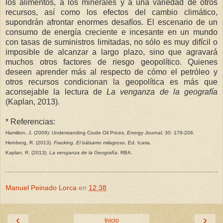
los alimentos, a los minerales y a una variedad de otros
recursos, así como los efectos del cambio climático,
supondrán afrontar enormes desafíos. El escenario de un
consumo de energía creciente e incesante en un mundo
con tasas de suministros limitadas, no sólo es muy difícil o
imposible de alcanzar a largo plazo, sino que agravará
muchos otros factores de riesgo geopolítico. Quienes
deseen aprender más al respecto de cómo el petróleo y
otros recursos condicionan la geopolítica es más que
aconsejable la lectura de
La venganza de la geografía
(Kaplan, 2013).
* Referencias:
Hamilton, J. (2009): Understanding Crude Oil Prices.
Energ
y Journal
, 30: 179-206.
Heinberg, R. (2013).
Fracking. El bálsamo milagroso
. Ed. Icaria.
Kaplan, R. (2013).
La venganza de la Geografía
. RBA.
Manuel Peinado Lorca
en
12:38
‹
›
Inicio