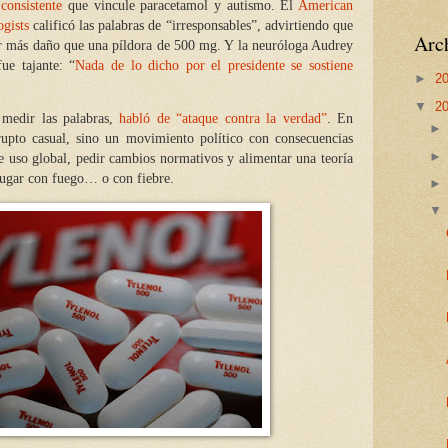
consistente
que vincule paracetamol y autismo. El
American
gists
calificó las palabras de “irresponsables”, advirtiendo que
Arch
ar más daño que una píldora de 500 mg. Y la neuróloga Audrey
ue tajante: “
Nada de lo dicho por el presidente se sostiene
►
2
▼
2
medir las palabras,
habló de “ataque contra la verdad”
. En
pto casual, sino un movimiento político con consecuencias
de uso global, pedir cambios normativos y alimentar una teoría
jugar con fuego… o con fiebre.