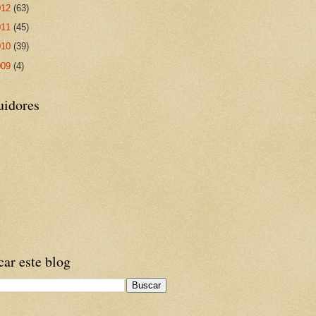
012
(63)
011
(45)
010
(39)
009
(4)
uidores
ar este blog