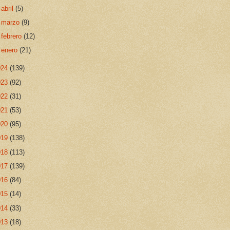
►
abril
(5)
►
marzo
(9)
►
febrero
(12)
►
enero
(21)
024
(139)
023
(92)
022
(31)
021
(53)
020
(95)
019
(138)
018
(113)
017
(139)
016
(84)
015
(14)
014
(33)
013
(18)