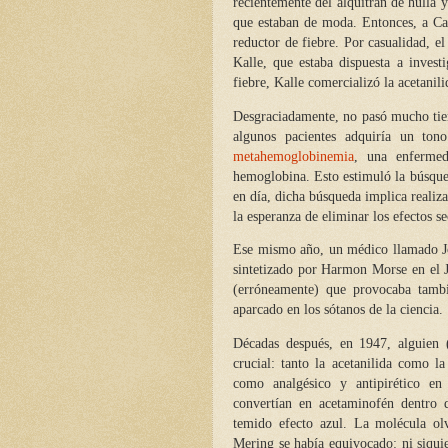
recientemente del alquitrán de hulla 
que estaban de moda. Entonces, a Cah
reductor de fiebre. Por casualidad, 
Kalle, que estaba dispuesta a invest
fiebre, Kalle comercializó la acetani
Desgraciadamente, no pasó mucho tiem
algunos pacientes adquiría un to
metahemoglobinemia
, una enfermed
hemoglobina. Esto estimuló la búsqu
en día, dicha búsqueda implica realiz
la esperanza de eliminar los efectos s
Ese mismo año, un médico llamado Jo
sintetizado por Harmon Morse en el
(erróneamente) que provocaba tamb
aparcado en los sótanos de la ciencia.
Décadas después, en 1947, alguien 
crucial: tanto la acetanilida como la
como analgésico y antipirético e
convertían en acetaminofén dentro d
temido efecto azul. La molécula ol
Mering se había equivocado: ni siqu