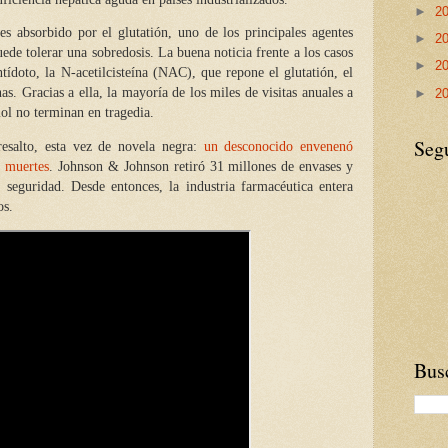
►
2
es absorbido por el glutatión, uno de los principales agentes
►
2
ede tolerar una sobredosis. La buena noticia frente a los casos
►
2
ntídoto, la N-acetilcisteína (NAC), que repone el glutatión, el
s. Gracias a ella, la mayoría de los miles de visitas anuales a
►
2
ol no terminan en tragedia.
Seg
resalto, esta vez de novela negra:
un desconocido envenenó
e muertes
. Johnson & Johnson retiró 31 millones de envases y
 seguridad. Desde entonces, la industria farmacéutica entera
os.
Busc