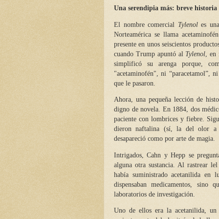
Una serendipia más: breve historia
El nombre comercial
Tylenol
es una
Norteamérica se llama acetaminofén
presente en unos seiscientos productos 
cuando Trump apuntó al
Tylenol
, en
simplificó su arenga porque, co
"acetaminofén", ni “paracetamol”, ni
que le pasaron.
Ahora, una pequeña lección de histo
digno de novela. En 1884, dos médic
paciente con lombrices y fiebre. Sig
dieron naftalina (sí, la del olor 
desapareció como por arte de magia.
Intrigados, Cahn y Hepp se pregunt
alguna otra sustancia. Al rastrear l
había suministrado acetanilida en l
dispensaban medicamentos, sino q
laboratorios de investigación.
Uno de ellos era la acetanilida, un