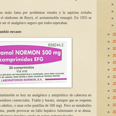
na mala fama por problemas renales y la aspirina irritaba
r el síndrome de Reye), el acetaminofén resurgió. En 1955 se
e ser el analgésico seguro que todos esperaban.
ambió envases
►
2
►
2
►
2
►
2
►
2
►
2
►
2
►
2
►
2
etaminofén
es hoy un analgésico y antipirético de cabecera en
►
2
ombres comerciales. Fiable y barato, siempre que se respeten
►
2
 adultos, o unas ocho pastillas de 500 mg). Pero su metabolito
ina, puede provocar un fallo hepático fulminante si se abusa.
►
2
uficiencia hepática aguda en países industrializados.