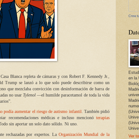
Crea tu
Dat
Estud
 Casa Blanca repleta de cámaras y con Robert F. Kennedy Jr.,
en la
ald Trump se lanzó a lo que solo puede describirse como un
Bioló
 tono que mezclaba convicción con desinformación de barra de
Madri
unive
zadas no usar
Tylenol
—el humilde paracetamol de toda la vida
Madri
arios”.
numer
so podía aumentar el riesgo de autismo infantil
. También pidió
(Univ
Univer
ambiar recomendaciones médicas e incluso mencionó
terapias
(Univ
Todo sin aportar un solo dato sólido. Ni uno.
Unive
nte rechazadas por expertos. La
Organización Mundial de la
Ver to