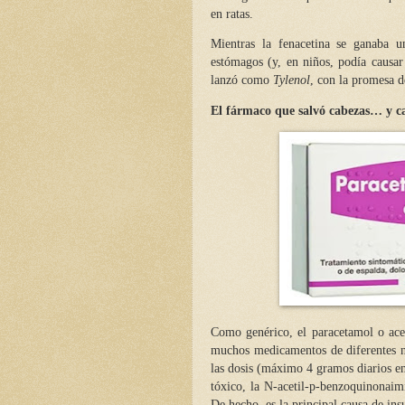
en ratas.
Mientras la fenacetina se ganaba u
estómagos (y, en niños, podía causa
lanzó como
Tylenol
, con la promesa d
El fármaco que salvó cabezas… y c
Como genérico, el paracetamol
o ac
muchos medicamentos de diferentes n
las dosis (máximo 4 gramos diarios en
tóxico, la N-acetil-p-benzoquinonaim
De hecho, es la principal causa de ins