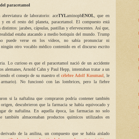
 del paracetamol
 abreviatura de laboratorio: ace
TYL
aminoph
ENOL
, que en
 y en el resto del planeta, paracetamol. El compuesto está
distintos: jarabes, cápsulas, pastillas y efervescentes. Así que,
 realidad estaba atacando a medio botiquín del mundo. Trump
mo puede verse en los vídeos, no sabía pronunciar ni
 ningún otro vocablo médico contenido en el discurso escrito
ria. Lo curioso es que el paracetamol nació de un accidente
os alemanes, Arnold Cahn y Paul Hepp, intentaban tratar a un
uiendo el consejo de su maestro el
célebre Adolf Kussmaul
, le
a armario). No funcionó con las lombrices, pero la fiebre
aron si la naftalina que compraron podría contener también
el origen, descubrieron que la farmacia se había equivocado y
ugar de naftalina. En aquella época, las farmacias no solo
ue también almacenaban productos químicos utilizados en
 derivado de la anilina, un compuesto que se había aislado