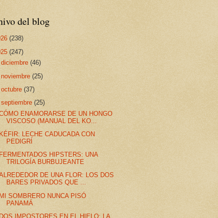
ivo del blog
026
(238)
025
(247)
►
diciembre
(46)
►
noviembre
(25)
►
octubre
(37)
▼
septiembre
(25)
CÓMO ENAMORARSE DE UN HONGO
VISCOSO (MANUAL DEL KO...
KÉFIR: LECHE CADUCADA CON
PEDIGRÍ
FERMENTADOS HIPSTERS: UNA
TRILOGÍA BURBUJEANTE
ALREDEDOR DE UNA FLOR: LOS DOS
BARES PRIVADOS QUE ...
MI SOMBRERO NUNCA PISÓ
PANAMÁ
DOS IMPOSTORES EN EL HIELO: LA