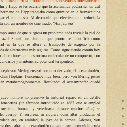
y
se utilizaba en la producción de los novedosos tintessintéticos
n y Hepp se les ocurrió que la acetanilida podría ser un útil
el hermano de Hepp trabajaba como químico en la farmacéutica
igar el compuesto. Al descubrir que efectivamente reducía la
lida con un nombre de cine mudo: “
Antifebrina
”.
po antes de que surgiera un problema nada trivial: la piel de
no azul Smurf, un síntoma que pronto se identificó como
ad en la que se altera el transporte de oxígeno por la
eda de alternativas más seguras. Como sigue siendo común hoy
ar alteraciones en la estructura molecular de un compuesto, con
ecundarios y mantener su potencial terapéutico.
seph von Mering ensayó con otro derivado, el acetaminofén,
 Johns Hopkins. Funcionaba muy bien, pero von Mering pensó
ién metahemoglobinemia. Resultado: el acetaminofén quedó
(cuyo nombre no preservó la historia) reparó en un detalle
 fenacetina (
un fármaco introducido en 1887 que se empleó
n medicina humana y veterinaria durante muchos años)
se
el cuerpo. Y, sorpresa, ni siquiera dosis altas producían el
vidada era, en realidad, la joya de la corona. Además, von
iera dosis altas de acetaminofén causaban metahemoglobinemia