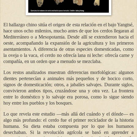
El hallazgo chino sitúa el origen de esta relación en el bajo Yangtsé,
hace unos ocho milenios, mucho antes de que los cerdos llegaran al
Mediterráneo o a Mesopotamia. Desde allí se extendieron hacia el
oeste, acompañando la expansión de la agricultura y los primeros
asentamientos. A diferencia de otras especies domesticadas, como
la oveja o la vaca, el cerdo no ofrecía lana ni leche: ofrecía carne y
compañía, en un orden que a menudo se mezclaba.
Los restos analizados muestran diferencias morfológicas: algunos
dientes pertenecían a animales más pequeños y de hocico corto,
signos de domesticación; otros, a jabalíes salvajes. Durante siglos,
convivieron ambos tipos, cruzándose una y otra vez. La frontera
entre lo doméstico y lo salvaje era porosa, como lo sigue siendo
hoy entre los pueblos y los bosques.
Lo que revela este estudio —más allá del cuándo y el dónde— es
algo más profundo: el cerdo fue el primer reciclador de la historia
humana. Su dieta estaba compuesta por lo que los humanos
desechaban. Si la revolución agrícola se basó en aprender a