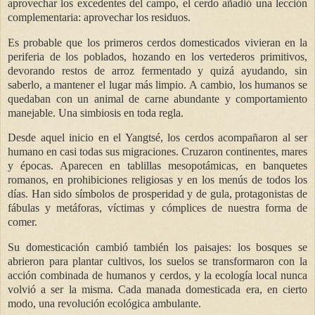
aprovechar los excedentes del campo, el cerdo añadió una lección
complementaria: aprovechar los residuos.
Es probable que los primeros cerdos domesticados vivieran en la
periferia de los poblados, hozando en los vertederos primitivos,
devorando restos de arroz fermentado y quizá ayudando, sin
saberlo, a mantener el lugar más limpio. A cambio, los humanos se
quedaban con un animal de carne abundante y comportamiento
manejable. Una simbiosis en toda regla.
Desde aquel inicio en el Yangtsé, los cerdos acompañaron al ser
humano en casi todas sus migraciones. Cruzaron continentes, mares
y épocas. Aparecen en tablillas mesopotámicas, en banquetes
romanos, en prohibiciones religiosas y en los menús de todos los
días. Han sido símbolos de prosperidad y de gula, protagonistas de
fábulas y metáforas, víctimas y cómplices de nuestra forma de
comer.
Su domesticación cambió también los paisajes: los bosques se
abrieron para plantar cultivos, los suelos se transformaron con la
acción combinada de humanos y cerdos, y la ecología local nunca
volvió a ser la misma. Cada manada domesticada era, en cierto
modo, una revolución ecológica ambulante.