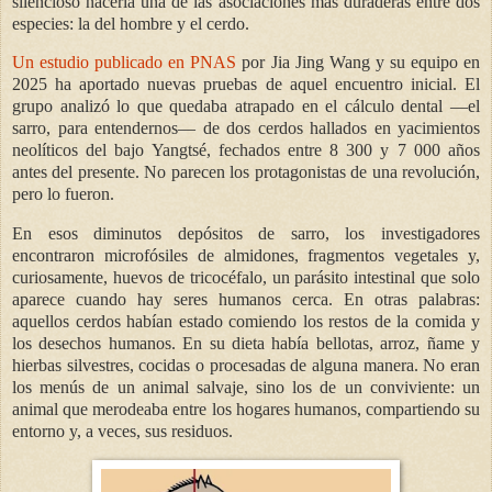
silencioso nacería una de las asociaciones más duraderas entre dos
especies: la del hombre y el cerdo.
Un estudio publicado en PNAS
por Jia Jing Wang y su equipo en
2025 ha aportado nuevas pruebas de aquel encuentro inicial. El
grupo analizó lo que quedaba atrapado en el cálculo dental —el
sarro, para entendernos— de dos cerdos hallados en yacimientos
neolíticos del bajo Yangtsé, fechados entre 8 300 y 7 000 años
antes del presente. No parecen los protagonistas de una revolución,
pero lo fueron.
En esos diminutos depósitos de sarro, los investigadores
encontraron microfósiles de almidones, fragmentos vegetales y,
curiosamente, huevos de tricocéfalo, un parásito intestinal que solo
aparece cuando hay seres humanos cerca. En otras palabras:
aquellos cerdos habían estado comiendo los restos de la comida y
los desechos humanos. En su dieta había bellotas, arroz, ñame y
hierbas silvestres, cocidas o procesadas de alguna manera. No eran
los menús de un animal salvaje, sino los de un conviviente: un
animal que merodeaba entre los hogares humanos, compartiendo su
entorno y, a veces, sus residuos.