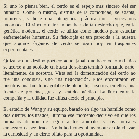
Si uno lo piensa bien, el cerdo es el espejo más sincero del ser
humano. Come lo mismo, disfruta de la comodidad, se adapta,
improvisa, y tiene una inteligencia práctica que a veces nos
incomoda. El vínculo entre ambos ha sido tan estrecho que, en la
genética moderna, el cerdo se utiliza como modelo para estudiar
enfermedades humanas. Su fisiología es tan parecida a la nuestra
que algunos órganos de cerdo se usan hoy en trasplantes
experimentales.
Quizá sea un destino poético: aquel jabalí que hace ocho mil años
se acercó a un poblado en busca de sobras terminó formando parte,
literalmente, de nosotros. Vista así, la domesticación del cerdo no
fue una conquista, sino una negociación. Ellos encontraron en
nosotros una fuente inagotable de alimento; nosotros, en ellos, una
fuente de proteína, grasa y sentido práctico. La línea entre la
compañía y la utilidad fue difusa desde el principio.
El estudio de Wang y su equipo, basado en algo tan humilde como
dos dientes fosilizados, ilumina ese momento decisivo en que los
humanos dejaron de seguir a los animales y los animales
empezaron a seguirnos. No hubo héroes ni inventores: solo el azar,
la curiosidad y un cierto olfato para la oportunidad.