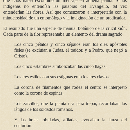
que Dios había escondido un mensaje en aquella planta. Si los
indígenas no entendían las palabras del Evangelio, tal vez
entenderían las flores. Así que comenzaron a interpretarla con la
minuciosidad de un entomólogo y la imaginación de un predicador.
El resultado fue una especie de manual botánico de la crucifixión.
Cada parte de la flor representaba un elemento del drama sagrado:
Los cinco pétalos y cinco sépalos eran los diez apóstoles
fieles (se excluían a Judas, el traidor, y a Pedro, que negó a
Cristo).
Los cinco estambres simbolizaban las cinco llagas.
Los tres estilos con sus estigmas eran los tres clavos.
La corona de filamentos que rodea el centro se interpretó
como la corona de espinas.
Los zarcillos, que la planta usa para trepar, recordaban los
látigos de los soldados romanos.
Y las hojas lobuladas, afiladas, evocaban la lanza del
centurión.