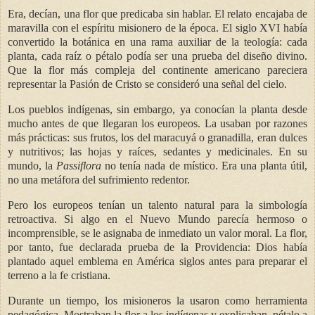
Era, decían, una flor que predicaba sin hablar. El relato encajaba de
maravilla con el espíritu misionero de la época. El siglo XVI había
convertido la botánica en una rama auxiliar de la teología: cada
planta, cada raíz o pétalo podía ser una prueba del diseño divino.
Que la flor más compleja del continente americano pareciera
representar la Pasión de Cristo se consideró una señal del cielo.
Los pueblos indígenas, sin embargo, ya conocían la planta desde
mucho antes de que llegaran los europeos. La usaban por razones
más prácticas: sus frutos, los del maracuyá o granadilla, eran dulces
y nutritivos; las hojas y raíces, sedantes y medicinales. En su
mundo, la
Passiflora
no tenía nada de místico. Era una planta útil,
no una metáfora del sufrimiento redentor.
Pero los europeos tenían un talento natural para la simbología
retroactiva. Si algo en el Nuevo Mundo parecía hermoso o
incomprensible, se le asignaba de inmediato un valor moral. La flor,
por tanto, fue declarada prueba de la Providencia: Dios había
plantado aquel emblema en América siglos antes para preparar el
terreno a la fe cristiana.
Durante un tiempo, los misioneros la usaron como herramienta
pedagógica. Mostraban la flor a los indígenas y explicaban, pétalo a