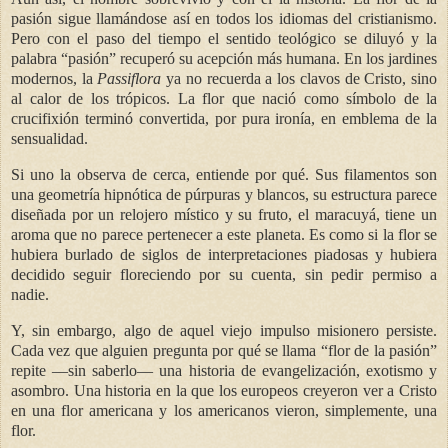
pasión sigue llamándose así en todos los idiomas del cristianismo.
Pero con el paso del tiempo el sentido teológico se diluyó y la
palabra “pasión” recuperó su acepción más humana. En los jardines
modernos, la
Passiflora
ya no recuerda a los clavos de Cristo, sino
al calor de los trópicos. La flor que nació como símbolo de la
crucifixión terminó convertida, por pura ironía, en emblema de la
sensualidad.
Si uno la observa de cerca, entiende por qué. Sus filamentos son
una geometría hipnótica de púrpuras y blancos, su estructura parece
diseñada por un relojero místico y su fruto, el maracuyá, tiene un
aroma que no parece pertenecer a este planeta. Es como si la flor se
hubiera burlado de siglos de interpretaciones piadosas y hubiera
decidido seguir floreciendo por su cuenta, sin pedir permiso a
nadie.
Y, sin embargo, algo de aquel viejo impulso misionero persiste.
Cada vez que alguien pregunta por qué se llama “flor de la pasión”
repite —sin saberlo— una historia de evangelización, exotismo y
asombro. Una historia en la que los europeos creyeron ver a Cristo
en una flor americana y los americanos vieron, simplemente, una
flor.