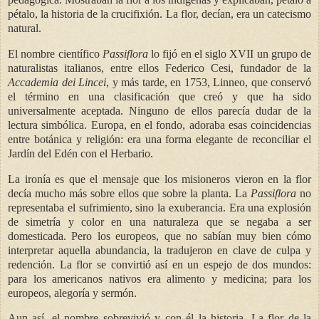
pétalo, la historia de la crucifixión. La flor, decían, era un catecismo
natural.
El nombre científico
Passiflora
lo fijó en el siglo XVII un grupo de
naturalistas italianos, entre ellos Federico Cesi, fundador de la
Accademia dei Lincei
, y más tarde, en 1753, Linneo, que conservó
el término en una clasificación que creó y que ha sido
universalmente aceptada. Ninguno de ellos parecía dudar de la
lectura simbólica. Europa, en el fondo, adoraba esas coincidencias
entre botánica y religión: era una forma elegante de reconciliar el
Jardín del Edén con el Herbario.
La ironía es que el mensaje que los misioneros vieron en la flor
decía mucho más sobre ellos que sobre la planta. La
Passiflora
no
representaba el sufrimiento, sino la exuberancia. Era una explosión
de simetría y color en una naturaleza que se negaba a ser
domesticada. Pero los europeos, que no sabían muy bien cómo
interpretar aquella abundancia, la tradujeron en clave de culpa y
redención. La flor se convirtió así en un espejo de dos mundos:
para los americanos nativos era alimento y medicina; para los
europeos, alegoría y sermón.
Aun así, el nombre sobrevivió y con él la historia. La flor de la