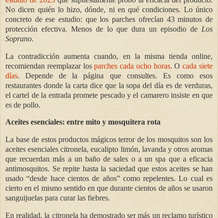
No dicen quién lo hizo, dónde, ni en qué condiciones. Lo único
concreto de ese estudio: que los parches ofrecían 43 minutos de
protección efectiva. Menos de lo que dura un episodio de
Los
Soprano
.
La contradicción aumenta cuando, en la misma tienda online,
recomiendan reemplazar los
parches cada ocho horas
. O
cada siete
días
. Depende de la página que consultes. Es como esos
restaurantes donde la carta dice que la sopa del día es de verduras,
el cartel de la entrada promete pescado y el camarero insiste en que
es de pollo.
Aceites esenciales: entre mito y mosquitera rota
La base de estos productos mágicos terror de los mosquitos son los
aceites esenciales citronela, eucalipto limón, lavanda y otros aromas
que recuerdan más a un baño de sales o a un spa que a eficacia
antimosquitos. Se repite hasta la saciedad que estos aceites se han
usado “desde hace cientos de años” como repelentes. Lo cual es
cierto en el mismo sentido en que durante cientos de años se usaron
sanguijuelas para curar las fiebres.
En realidad, la citronela ha demostrado ser más un reclamo turístico