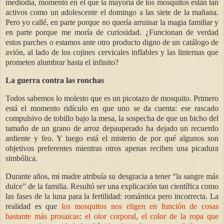
mediodía, momento en el que la mayoría de los mosquitos están tan
activos como un adolescente el domingo a las siete de la mañana.
Pero yo callé, en parte porque no quería arruinar la magia familiar y
en parte porque me moría de curiosidad. ¿Funcionan de verdad
estos parches o estamos ante otro producto digno de un catálogo de
avión, al lado de los cojines cervicales inflables y las linternas que
prometen alumbrar hasta el infinito?
La guerra contra las ronchas
Todos sabemos lo molesto que es un picotazo de mosquito. Primero
está el momento ridículo en que uno se da cuenta: ese rascado
compulsivo de tobillo bajo la mesa, la sospecha de que un bicho del
tamaño de un grano de arroz depauperado ha dejado un recuerdo
ardiente y feo. Y luego está el misterio de por qué algunos son
objetivos preferentes mientras otros apenas reciben una picadura
simbólica.
Durante años, mi madre atribuía su desgracia a tener “la sangre más
dulce” de la familia. Resultó ser una explicación tan científica como
las fases de la luna para la fertilidad: romántica pero incorrecta. La
realidad es que
los mosquitos nos eligen en función de cosas
bastante más prosaicas
:
el olor corporal
,
el color de la ropa que