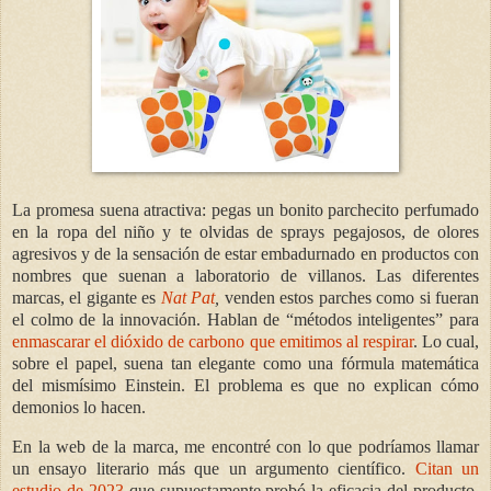
La promesa suena atractiva: pegas un bonito parchecito perfumado
en la ropa del niño y te olvidas de sprays pegajosos, de olores
agresivos y de la sensación de estar embadurnado en productos con
nombres que suenan a laboratorio de villanos. Las diferentes
marcas, el gigante es
Nat Pat
,
venden estos parches como si fueran
el colmo de la innovación. Hablan de “métodos inteligentes” para
enmascarar el dióxido de carbono que emitimos al respirar
. Lo cual,
sobre el papel, suena tan elegante como una fórmula matemática
del mismísimo Einstein. El problema es que no explican cómo
demonios lo hacen.
En la web de la marca, me encontré con lo que podríamos llamar
un ensayo literario más que un argumento científico.
Citan un
estudio de 2023
que supuestamente probó la eficacia del producto.