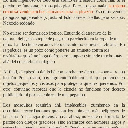
Lo más ingenioso de todo este asunto es la astucia comercial. Si el
parche no funciona, el mosquito pica. Pero no pasa nada:
la misma
empresa vende parches calmantes para la picazón
. Es como vender
paraguas agujereados y, justo al lado, ofrecer toallas para secarse.
Negocio redondo.
No quiero ser demasiado irónico. Entiendo el atractivo de lo
natural, del gesto simple de pegar un parchecito en la ropa de un
niño. La idea tiene encanto. Pero encanto no equivale a eficacia. En
la práctica, es un poco como ponerse un amuleto contra los
resfriados: quizá no haga daño, pero tampoco sirve de mucho más
allá del consuelo psicológico.
Al final, el episodio del bebé con parche me dejó una sonrisa y una
lección. Por un lado, hay algo entrañable en la fe que ponemos en
objetos pequeños y vistosos para proteger a quienes queremos. Por
otro, conviene recordar que la ciencia no funciona por decreto
publicitario ni por los colores de una pegatina.
Los mosquitos seguirán ahí, implacables, zumbando en la
oscuridad, recordándonos que son los animales más peligrosos de
la Tierra. Y la mejor defensa, hasta ahora, no viene en formato de
parche con dibujos graciosos, sino en frascos con nombres largos y
sospechosamente poco “naturales”. Puede que no suene poético,