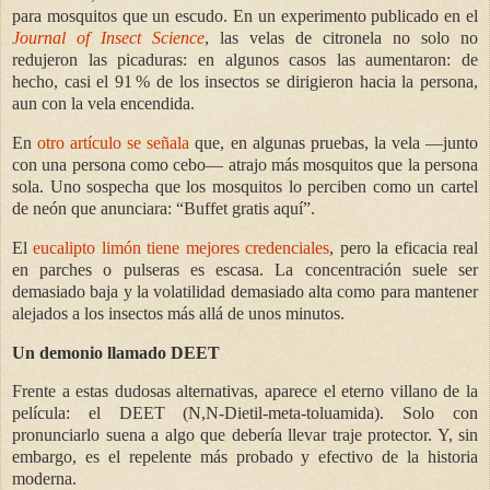
para mosquitos que un escudo. En un experimento publicado en el
Journal of Insect Science
, las velas de citronela no solo no
redujeron las picaduras: en algunos casos las aumentaron: de
hecho, casi el 91 % de los insectos se dirigieron hacia la persona,
aun con la vela encendida.
En
otro artículo se señala
que, en algunas pruebas, la vela —junto
con una persona como cebo— atrajo más mosquitos que la persona
sola. Uno sospecha que los mosquitos lo perciben como un cartel
de neón que anunciara: “Buffet gratis aquí”.
El
eucalipto limón tiene mejores credenciales
, pero la eficacia real
en parches o pulseras es escasa. La concentración suele ser
demasiado baja y la volatilidad demasiado alta como para mantener
alejados a los insectos más allá de unos minutos.
Un demonio llamado DEET
Frente a estas dudosas alternativas, aparece el eterno villano de la
película: el DEET (N,N-Dietil-meta-toluamida). Solo con
pronunciarlo suena a algo que debería llevar traje protector. Y, sin
embargo, es el repelente más probado y efectivo de la historia
moderna.