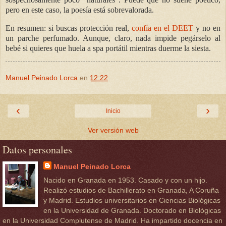
pero en este caso, la poesía está sobrevalorada.
En resumen: si buscas protección real,
confía en el DEET
y no en
un parche perfumado. Aunque, claro, nada impide pegárselo al
bebé si quieres que huela a spa portátil mientras duerme la siesta.
Manuel Peinado Lorca
en
12:22
‹
›
Inicio
Ver versión web
Datos personales
Manuel Peinado Lorca
Nacido en Granada en 1953. Casado y con un hijo.
Realizó estudios de Bachillerato en Granada, A Coruña
y Madrid. Estudios universitarios en Ciencias Biológicas
en la Universidad de Granada. Doctorado en Biológicas
en la Universidad Complutense de Madrid. Ha impartido docencia en