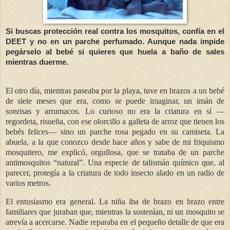
Si buscas protección real contra los mosquitos, confía en el
DEET y no en un parche perfumado. Aunque nada impide
pegárselo al bebé si quieres que huela a baño de sales
mientras duerme.
El otro día, mientras paseaba por la playa, tuve en brazos a un bebé
de siete meses que era, como se puede imaginar, un imán de
sonrisas y arrumacos. Lo curioso no era la criatura en sí —
regordeta, risueña, con ese olorcillo a galleta de arroz que tienen los
bebés felices— sino un parche rosa pegado en su camiseta. La
abuela, a la que conozco desde hace años y sabe de mi friquismo
mosquitero, me explicó, orgullosa, que se trataba de un parche
antimosquitos “natural”. Una especie de talismán químico que, al
parecer, protegía a la criatura de todo insecto alado en un radio de
varios metros.
El entusiasmo era general. La niña iba de brazo en brazo entre
familiares que juraban que, mientras la sostenían, ni un mosquito se
atrevía a acercarse. Nadie reparaba en el pequeño detalle de que era